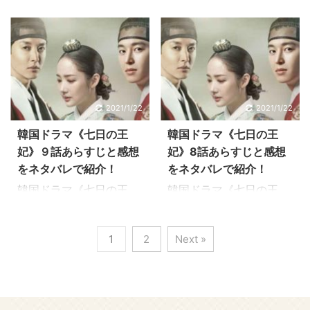
ラブストーリーにハマる
ラブストーリーにハマる
妃》11話のあらすじを感
妃》10話のあらすじを感
人が続出のドラマです！
人が続出のドラマです！
想を交えながらお伝えし
想を交えながらお伝えし
韓国ドラマ《七日の王
韓国ドラマ《七日の王
ています。 パク・ミニョ
ています。 パク・ミニョ
妃》14話のあらすじ 13
妃》12話のあらすじ 11話
ン、ヨン・ウジン、イ・
ン、ヨン・ウジン、イ・
話では… チェギョン（パ
では… ヨクとチェギョン
ドンゴン共演の王宮ロマ
ドンゴン共演の王宮ロマ
ク・ミニョン）は、ヨク
の婚姻を政治に利用しよ
ンス大作《七日の王妃》
ンス大作《七日の王妃》
（ヨン・ウジン）が謀反
うとする大臣たちや大
2021/1/22
2021/1/22
は、実話をモチーフに、
は、実話をモチーフに、
を企てていることを知っ
妃。 何も知らないチェギ
2人の王に愛され7日間だ
2人の王に愛され7日間だ
韓国ドラマ《七日の王
韓国ドラマ《七日の王
てしまいます。 燕山君
ョンに燕山君は、ヨクが
け王妃の座につき、廃妃
け王妃の座につき、廃妃
妃》９話あらすじと感想
妃》8話あらすじと感想
（イ・ドンゴン）からヨ
謀反を企まないように見
された女性の悲恋を描い
された女性の悲恋を描い
をネタバレで紹介！
をネタバレで紹介！
クを守るために ...
張るようにと ...
た歴史ロマンス。 切ない
た歴史ロマンス。 切ない
韓国ドラマ《七日の王
韓国ドラマ《七日の王
ラブストーリーにハマる
ラブストーリーにハマる
妃》９話のあらすじを感
妃》8話のあらすじを感
人が続出のドラマです！
人が続出のドラマです！
想を交えながらお伝えし
想を交えながらお伝えし
韓国ドラマ《七日の王
韓国ドラマ《七日の王
1
2
Next »
ています。 パク・ミニョ
ています。 パク・ミニョ
妃》11話のあらすじ 10話
妃》10話のあらすじ 9話
ン、ヨン・ウジン、イ・
ン、ヨン・ウジン、イ・
では… チェギョンは「王
では… ヨクはなんでも望
ドンゴン共演の王宮ロマ
ドンゴン共演の王宮ロマ
室に嫁げば、王室が血に
みを叶えると言う兄、燕
ンス大作《七日の王妃》
ンス大作《七日の王妃》
染まる」という予言を聞
山君にチェギョンとの婚
は、実話をモチーフに、
は、実話をモチーフに、