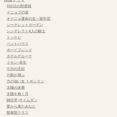
100日の郎君様
イニョプの道
オクニョ運命の女～獄中花
シークレットガーデン
シンデレラと4人の騎士
トッケビ
ペントハウス
ボーイフレンド
ホテルデルーナ
ミセン-未生
七日の王妃
六龍が飛ぶ
力の強い女 トボンスン
太陽の末裔
太陽を抱く月
師任堂-サイムダン
星から来たあなた
梨泰院クラス