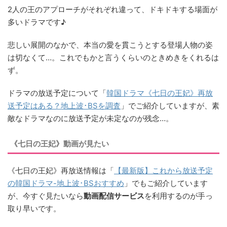
2人の王のアプローチがそれぞれ違って、ドキドキする場面が
多いドラマです♪
悲しい展開のなかで、本当の愛を貫こうとする登場人物の姿
は切なくて…。これでもかと言うくらいのときめきをくれるは
ず。
ドラマの放送予定について「
韓国ドラマ《七日の王妃》再放
送予定はある？地上波･BSを調査
」でご紹介していますが、素
敵なドラマなのに放送予定が未定なのが残念…。
《七日の王妃》動画が見たい
《七日の王妃》再放送情報は「
【最新版】これから放送予定
の韓国ドラマ-地上波･BSおすすめ
」でもご紹介しています
が、今すぐ見たいなら
動画配信サービス
を利用するのが手っ
取り早いです。