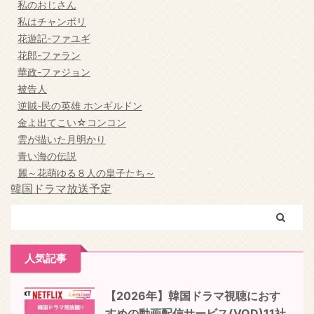
私のおじさん
私はチャンボリ
花遊記-ファユギ
花郎-ファラン
華政-ファジョン
被告人
逆賊-民の英雄 ホンギルドン
金よ出てこい☆コンコン
雲が描いた月明かり
青い海の伝説
麗～花萌ゆる８人の皇子たち～
韓国ドラマ放送予定
人気記事
【2026年】韓国ドラマ視聴におす
すめの動画配信サービス(VOD)11社