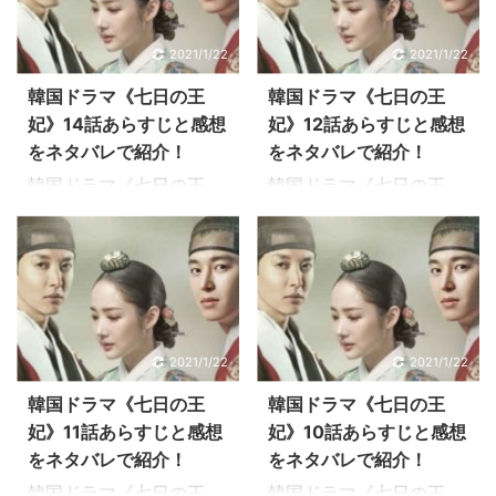
ドンゴン共演の王宮ロマ
ドンゴン共演の王宮ロマ
ジン）は先王の遺言を退
《七日の王妃》の2026
ンス大作《七日の王妃》
ンス大作《七日の王妃》
け、燕山君（イ・ドンゴ
年日本での放送予定につ
2021/1/22
2021/1/22
は、実話をモチーフに、
は、実話をモチーフに、
ン）に王位を譲ることを
いて、最新の情報をご紹
2人の王に愛され7日間だ
2人の王に愛され7日間だ
韓国ドラマ《七日の王
韓国ドラマ《七日の王
選びます。 そしてチェギ
介します。 韓国で2017
け王妃の座につき、廃妃
け王妃の座につき、廃妃
妃》14話あらすじと感想
妃》12話あらすじと感想
ョン（パク・ミニョン）
年5月31日から放送され
された女性の悲恋を描い
された女性の悲恋を描い
をネタバレで紹介！
をネタバレで紹介！
と一夜を過ご ...
た《七日の王妃》は、実
た歴史ロマンス。 切ない
た歴史ロマンス。 切ない
話 ...
韓国ドラマ《七日の王
韓国ドラマ《七日の王
ラブストーリーにハマる
ラブストーリーにハマる
妃》14話のあらすじを感
妃》12話のあらすじを感
人が続出のドラマです！
人が続出のドラマです！
想を交えながらお伝えし
想を交えながらお伝えし
韓国ドラマ《七日の王
韓国ドラマ《七日の王
ています。 パク・ミニョ
ています。 パク・ミニョ
妃》13話のあらすじ 12
妃》15話のあらすじ 14
ン、ヨン・ウジン、イ・
ン、ヨン・ウジン、イ・
話では… 婚姻したもの
話では… 大臣たちの前
ドンゴン共演の王宮ロマ
ドンゴン共演の王宮ロマ
の、ヨクは何か隠し事を
で、ついに密旨の内容が
ンス大作《七日の王妃》
ンス大作《七日の王妃》
している…。不安を感じ
明らかになります。密旨
2021/1/22
2021/1/22
は、実話をモチーフに、
は、実話をモチーフに、
るチェギョン。 夜中じゅ
には「晋城大君が成人し
2人の王に愛され7日間だ
2人の王に愛され7日間だ
韓国ドラマ《七日の王
韓国ドラマ《七日の王
う戻らなかったヨクを心
たら燕山君は上位し、補
け王妃の座につき、廃妃
け王妃の座につき、廃妃
妃》11話あらすじと感想
妃》10話あらすじと感想
配して質屋にやてきたチ
佐すること」と書かれて
された女性の悲恋を描い
された女性の悲恋を描い
をネタバレで紹介！
をネタバレで紹介！
ェギョン。血痕 ...
いました。 とこ ...
た歴史ロマンス。 切ない
た歴史ロマンス。 切ない
韓国ドラマ《七日の王
韓国ドラマ《七日の王