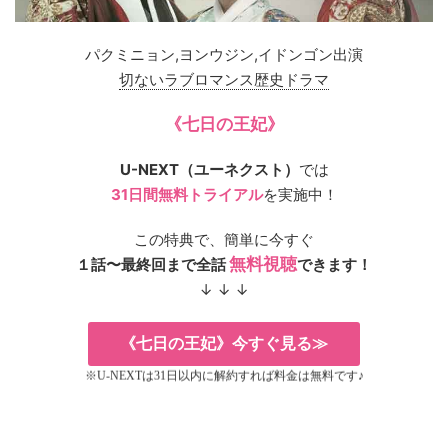
パクミニョン,ヨンウジン,イドンゴン出演
切ないラブロマンス歴史ドラマ
《七日の王妃》
U-NEXT（ユーネクスト）
では
31日間無料トライアル
を実施中！
この特典で、簡単に今すぐ
無料視聴
１話〜最終回まで全話
できます！
↓ ↓ ↓
《七日の王妃》今すぐ見る≫
※U-NEXTは31日以内に解約すれば料金は無料です♪