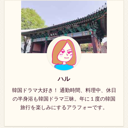
き、一度はヨクとの婚姻
姻を願い出ます。 一方、
2人の王に愛され7日間だ
2人の王に愛され7日間だ
を諦めます。でもヨクの
チェギョンは父親から
け王妃の座につき、廃妃
け王妃の座につき、廃妃
想いに心を動かされ、結
「「チェギョンが王室に
された女性の悲恋を描い
された女性の悲恋を描い
婚を決心しま ...
嫁げば、王室が ...
た歴史ロマンス。 切ない
た歴史ロマンス。 切ない
ラブストーリーにハマる
ラブストーリーにハマる
人が続出のドラマです！
人が続出のドラマです！
韓国ドラマ《七日の王
韓国ドラマ《七日の王
妃》９話のあらすじ ８話
妃》8話のあらすじ 7話
では「娘が罪人をかばっ
では、ヨクが生きている
た罪を償う」とシン・ス
と知った燕山君は、都承
グンが願い出ますが、チ
旨にヨクの始末を命じま
ハル
ェギョンは自分の罪だ
す。 都承旨は捕らえたシ
と…。 そこに死んだはず
ン・チェギョンをおとり
韓国ドラマ大好き！ 通勤時間、料理中、休日
のヨクが現れて 前回のあ
にして、ヨクをおびき出
の半身浴も韓国ドラマ三昧。年に１度の韓国
らすじは→《七日の ...
そうとするのですが ...
旅行を楽しみにするアラフォーです。