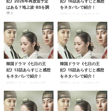
妃》2026年再放送予定
妃》16話あらすじと感想
はある？地上波･BSを調
をネタバレで紹介！
査♪
韓国ドラマ《七日の王
妃》16話のあらすじを感
《七日の王妃》は、大手
想を交えながらお伝えし
動画配信サービス「U-
ています。 パク・ミニョ
NEXT」で配信中！ 31日
ン、ヨン・ウジン、イ・
間の無料トライアルキャ
ドンゴン共演の王宮ロマ
ンペーン実施中なので
ンス大作《七日の王妃》
《七日の王妃》が見放題
2021/1/22
2021/1/22
は、実話をモチーフに、
できます！ 利用者が多い
2人の王に愛され7日間だ
なら安心して使えました
韓国ドラマ《七日の王
韓国ドラマ《七日の王
け王妃の座につき、廃妃
♡ 「うっかりして見逃し
妃》13話あらすじと感想
妃》15話あらすじと感想
された女性の悲恋を描い
ちゃった！」「録画を忘
をネタバレで紹介！
をネタバレで紹介！
た歴史ロマンス。 切ない
れた！」という時も安心
韓国ドラマ《七日の王
韓国ドラマ《七日の王
ラブストーリーにハマる
です。 管理人 ハル 韓国
妃》13話のあらすじを感
妃》15話のあらすじを感
人が続出のドラマです！
ドラマ歴10年♪「韓国ド
想を交えながらお伝えし
想を交えながらお伝えし
韓国ドラマ《七日の王
ラマ地上波･BS･CS放送
ています。 パク・ミニョ
ています。 パク・ミニョ
妃》16話のあらすじ 15
予定」情報を毎月配信
ン、ヨン・ウジン、イ・
ン、ヨン・ウジン、イ・
話では… ヨク（ヨン・ウ
中！ こちらの記事では