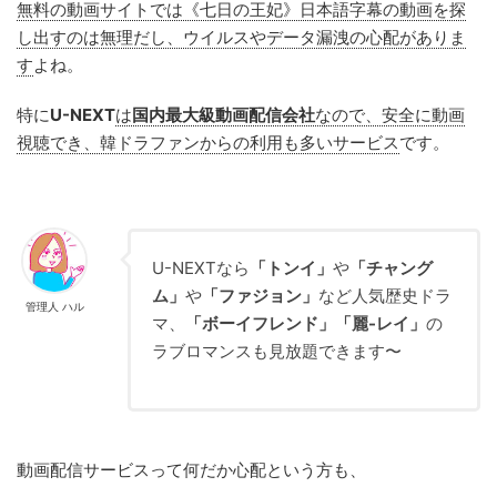
無料の動画サイトでは《七日の王妃》日本語字幕の動画を探
し出すのは無理だし、ウイルスやデータ漏洩の心配がありま
す
よね。
特に
U-NEXT
は
国内最大級動画配信会社
なので、安全に動画
視聴でき、韓ドラファンからの利用も多いサービス
です。
U-NEXTなら
「トンイ」
や
「チャング
ム」
や
「ファジョン」
など人気歴史ドラ
管理人 ハル
マ、
「ボーイフレンド」「麗-レイ」
の
ラブロマンスも見放題できます〜
動画配信サービスって何だか心配という方も、