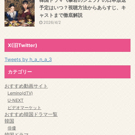
予定はいつ？視聴方法からあらすじ、キ
ャストまで徹底解説
2026/4/2
X(旧Twitter)
Tweets by h_a_n_a_3
カテゴリー
おすすめ動画サイト
Lemino(dTV)
U-NEXT
ビデオマーケット
おすすめ韓国ドラマ一覧
韓国
俳優
韓国ドラマ