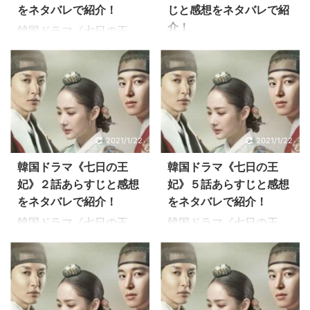
をネタバレで紹介！
じと感想をネタバレで紹
介！
韓国ドラマ《七日の王
妃》7話のあらすじを感
韓国ドラマ《七日の王
想を交えながらお伝えし
妃》３話のあらすじを感
ています。 パク・ミニョ
想を交えながらお伝えし
ン、ヨン・ウジン、イ・
ています。 パク・ミニョ
ドンゴン共演の王宮ロマ
ン、ヨン・ウジン、イ・
ンス大作《七日の王妃》
ドンゴン共演の王宮ロマ
2021/1/22
2021/1/22
は、実話をモチーフに、
ンス大作《七日の王妃》
2人の王に愛され7日間だ
は、実話をモチーフに、
韓国ドラマ《七日の王
韓国ドラマ《七日の王
け王妃の座につき廃妃さ
2人の王に愛され7日間だ
妃》２話あらすじと感想
妃》５話あらすじと感想
れた女性の悲恋を描く歴
け王妃の座につき廃妃さ
をネタバレで紹介！
をネタバレで紹介！
史ロマンス。 切ないラブ
れた女性の悲恋を描く歴
韓国ドラマ《七日の王
韓国ドラマ《七日の王
ストーリーにハマる人が
史ロマンス。キュンキュ
妃》２話のあらすじを感
妃》５話のあらすじを感
続出のドラマです！ 韓国
ン切ない物語が楽しめま
想を交えながらお伝えし
想を交えながらお伝えし
ドラマ《七日の王妃》７
す。 韓国ドラマ《七日の
ています。 パク・ミニョ
ています。 パク・ミニョ
話のあらすじ 6話では、
王妃》３話のあらすじ ２
ン、ヨン・ウジン、イ・
ン、ヨン・ウジン、イ・
ヨクそっくりの男ナクチ
話では、婚姻の相手がチ
ドンゴン共演の王宮ロマ
ドンゴン共演の王宮ロマ