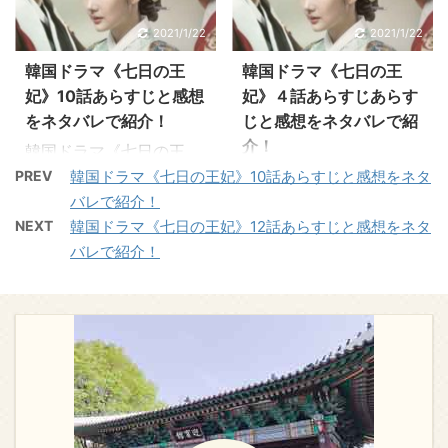
ョン（ヨン・ウジン）に
ェギョンだと知ったヨ
ンス大作《七日の王妃》
ンス大作《七日の王妃》
突然キスをされたチェギ
ク。燕山君に許しを請い
2021/1/22
2021/1/22
は、実話をモチーフに、
は、実話をモチーフに、
ョン（パク・ミニョン）
「兄上の弟としていきま
2人の王に愛され7日間だ
2人の王に愛され7日間だ
韓国ドラマ《七日の王
韓国ドラマ《七日の王
は腹を立てますが、彼が
す」と誓います。 一度は
け王妃の座につき廃妃さ
け王妃の座につき廃妃さ
妃》10話あらすじと感想
妃》４話あらすじあらす
ヨクなのではないかと疑
ヨクを信じた燕山君でし
れた女性の悲恋を描く歴
れた女性の悲恋を描く歴
をネタバレで紹介！
じと感想をネタバレで紹
います…。 前回の ...
たが、亡き王の密旨に関
史ロマンス。キュンキュ
史ロマンス。 歴史ドラマ
介！
わった男と関わってい ...
韓国ドラマ《七日の王
ン切ない物語が楽しめま
初登場のイ・ドンゴンの
妃》10話のあらすじを感
韓国ドラマ《七日の王
PREV
韓国ドラマ《七日の王妃》10話あらすじと感想をネタ
す。 韓国ドラマ《七日の
切ない表情とキュンとす
想を交えながらお伝えし
妃》4話のあらすじを感
バレで紹介！
王妃》２話のあらすじ 1
るラブストーリーにハマ
ています。 パク・ミニョ
想を交えながらお伝えし
NEXT
韓国ドラマ《七日の王妃》12話あらすじと感想をネタ
話では、最悪な出会いを
ります！ 韓国ドラマ《七
ン、ヨン・ウジン、イ・
ています。 パク・ミニョ
バレで紹介！
してしまったチェギョン
日の王妃》５話のあらす
ドンゴン共演の王宮ロマ
ン、ヨン・ウジン、イ・
とヨク。 お互い王子であ
じ ４話では王族の身分を
ンス大作《七日の王妃》
ドンゴン共演の王宮ロマ
ることも女であることも
剥奪されたヨクは、流刑
は、実話をモチーフに、
ンス大作《七日の王妃》
知らず、さらに二人に縁
地に送られる道で刺客に
2人の王に愛され7日間だ
は、実話をモチーフに、
談の話があるなど夢にも
襲われます。自分を殺そ
け王妃の座につき、廃妃
2人の王に愛され7日間だ
思ってはいません。 そし
うとしたのが燕山君だと
された女性の悲恋を描い
け王妃の座につき廃妃さ
てヨクの兄である ...
知ったヨク。 傷を ...
た歴史ロマンス。 切ない
れた女性の悲恋を描く歴
ラブストーリーにハマる
史ロマンス。 歴史ドラマ