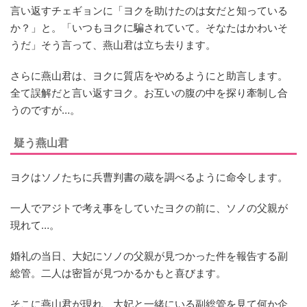
言い返すチェギョンに「ヨクを助けたのは女だと知っている
か？」と。「いつもヨクに騙されていて。そなたはかわいそ
うだ」そう言って、燕山君は立ち去ります。
さらに燕山君は、ヨクに質店をやめるようにと助言します。
全て誤解だと言い返すヨク。お互いの腹の中を探り牽制し合
うのですが…。
疑う燕山君
ヨクはソノたちに兵曹判書の蔵を調べるように命令します。
一人でアジトで考え事をしていたヨクの前に、ソノの父親が
現れて…。
婚礼の当日、大妃にソノの父親が見つかった件を報告する副
総管。二人は密旨が見つかるかもと喜びます。
そこに燕山君が現れ、大妃と一緒にいる副総管を見て何か企