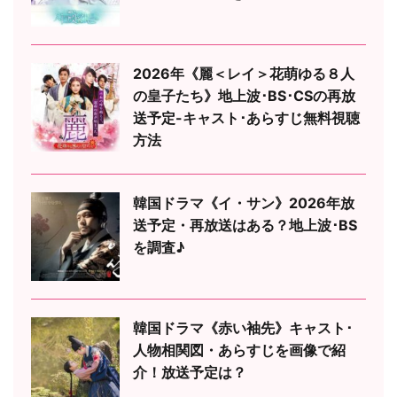
2026年《麗＜レイ＞花萌ゆる８人
の皇子たち》地上波･BS･CSの再放
送予定-キャスト･あらすじ無料視聴
方法
韓国ドラマ《イ・サン》2026年放
送予定・再放送はある？地上波･BS
を調査♪
韓国ドラマ《赤い袖先》キャスト･
人物相関図・あらすじを画像で紹
介！放送予定は？