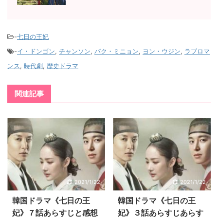
-
七日の王妃
-
イ・ドンゴン
,
チャンソン
,
パク・ミニョン
,
ヨン・ウジン
,
ラブロマ
ンス
,
時代劇
,
歴史ドラマ
関連記事
2021/1/22
2021/1/22
韓国ドラマ《七日の王
韓国ドラマ《七日の王
妃》７話あらすじと感想
妃》３話あらすじあらす