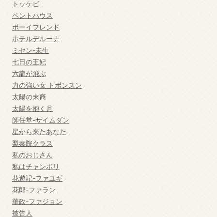
トッケビ
ペントハウス
ボーイフレンド
ホテルデルーナ
ミセン-未生
七日の王妃
六龍が飛ぶ
力の強い女 トボンスン
太陽の末裔
太陽を抱く月
師任堂-サイムダン
星から来たあなた
梨泰院クラス
私のおじさん
私はチャンボリ
花遊記-ファユギ
花郎-ファラン
華政-ファジョン
被告人