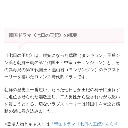
韓国ドラマ《七日の王妃》の概要
《七日の王妃》は、廃妃になった端敬（タンギョン）王后シ
ン氏と朝鮮王朝の第11代国王・中宗（チュンジョン）と、そ
の異母兄の第10代国王・燕山君（ヨンサングン）のラブスト
ーリーを描いたロマンス時代劇ドラマです。
朝鮮の歴史上一番短い、たった七日しか王妃の椅子に座れず
に退位させられた端敬王后。二人男性から愛されながら想い
を貫こうとする、切ないラブストーリーは韓国中を号泣と感
動の渦に巻き込みました。
※登場人物とキャストは
「韓国ドラマ《七日の王妃》あらす