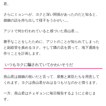
君。
さらにミョンヘが、ヨクと深い関係があったのだと知ると、
婚姻の話を持ち出して様子をうかがい…。
アジトで何か行われていると感づいた燕山君…。
勝手なことをしたために、アジトのことが知られてしまった
と副総管を責めるヨク。そして隣の店を買って、地下通路を
作りことを計画します。
いつもヨクに騙されていてかわいそうだ
燕山君は婚姻の祝いだと言って、屋敷と家臣たちを用意して
くれます。ヨクは燕山君がみはるつもりなのかと憤ります。
一方、燕山君はチェギョンに毎日報告するようにと命じま
す。