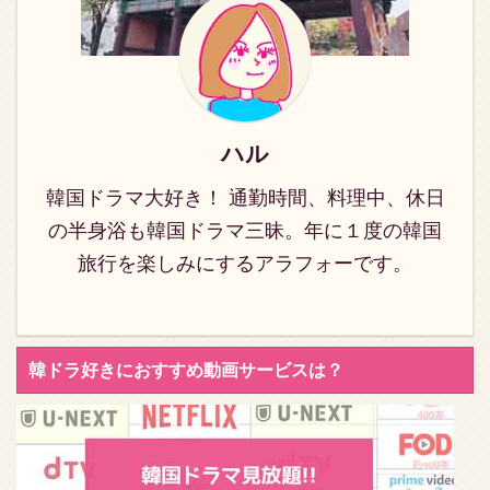
人が続出のドラマです！
初登場のイ・ドンゴンの
韓国ドラマ《七日の王
切ない表情とキュンとす
妃》10話のあらすじ 9話
るラブストーリーにハマ
では… ヨクはなんでも望
ります！ 韓国ドラマ《七
みを叶えると言う兄、燕
日の王妃》４話のあらす
山君にチェギョンとの婚
じ ３話では、亡き王の密
ハル
姻を願い出ます。 一方、
旨にヨクが関わっている
韓国ドラマ大好き！ 通勤時間、料理中、休日
チェギョンは父親から
のではと疑う燕山君。 ヨ
「「チェギョンが王室に
クと燕山君の仲互いをさ
の半身浴も韓国ドラマ三昧。年に１度の韓国
嫁げば、王室が ...
せて、ヨクを亡き者にし
旅行を楽しみにするアラフォーです。
ようと企む側室と ...
韓ドラ好きにおすすめ動画サービスは？