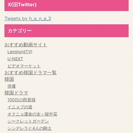
X(旧Twitter)
Tweets by h_a_n_a_3
カテゴリー
おすすめ動画サイト
Lemino(dTV)
U-NEXT
ビデオマーケット
おすすめ韓国ドラマ一覧
韓国
俳優
韓国ドラマ
100日の郎君様
イニョプの道
オクニョ運命の女～獄中花
シークレットガーデン
シンデレラと4人の騎士