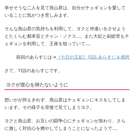
幸せそうな二人を見て燕山君は、自分がチェギョンを愛して
いることに気がつき苦しみます。
そんな燕山君の気持ちを利用して、ヨクと仲違いをさせよう
とたくらむ都承旨とチャン・ノクス…。また大妃と副総管もチ
ェギョンを利用して、王座を狙っていて…。
前回のあらすじは→
《七日の王妃》10話 あらすじ＆感想
さて、11話のあらすじです。
ヨクが逆心を持たないように
想いがが抑えきれず、燕山君はチェギョンにキスをしてしま
います。その様子を背後で見てしまうヨク。
ヨクと燕山君、お互いの闘争心にチェギョンが加わり、さら
に激しく対抗心を燃やしてしまうことになったようで…。