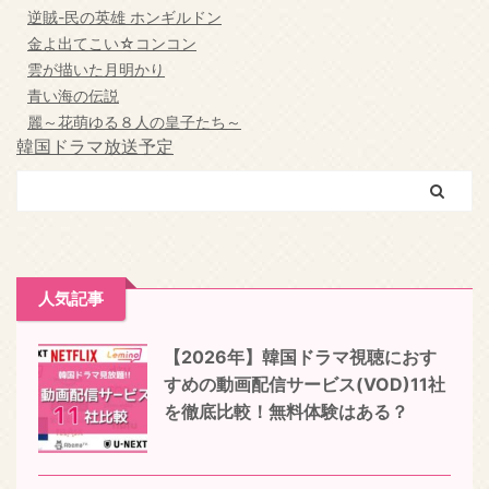
逆賊-民の英雄 ホンギルドン
金よ出てこい☆コンコン
雲が描いた月明かり
青い海の伝説
麗～花萌ゆる８人の皇子たち～
韓国ドラマ放送予定
人気記事
【2026年】韓国ドラマ視聴におす
すめの動画配信サービス(VOD)11社
を徹底比較！無料体験はある？