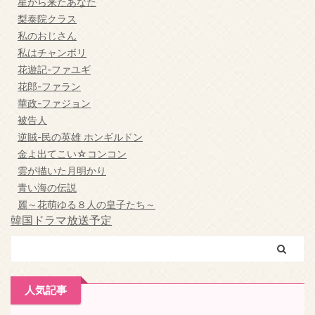
星から来たあなた
梨泰院クラス
私のおじさん
私はチャンボリ
花遊記-ファユギ
花郎-ファラン
華政-ファジョン
被告人
逆賊-民の英雄 ホンギルドン
金よ出てこい☆コンコン
雲が描いた月明かり
青い海の伝説
麗～花萌ゆる８人の皇子たち～
韓国ドラマ放送予定
人気記事