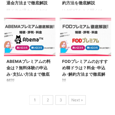
て韓国ドラマは多いのか
し込み方法も解説しま
退会方法まで徹底解説
約方法を徹底解説
きるので、 ...
天SHOW ...
な？ Paraviで韓ドラ見て
す〜 TELASAに申し込も
韓ドラが見たいんだけ
U-NEXTをよく聞くけ
る人の感想を知りたい
うか迷っているなら、こ
ど、TUTAYA TVって使
ど、韓ドラが多いって本
な… 韓流大好きハル
ちらを読んでおけば失敗
いやすい？ 実店舗レンタ
当？ U-NEXTには悪い評
（@h_a_n_a_3）が
しませんよ♪ ※2023年追
ルとの違いは？… 韓ドラ
判がないか気になる… 韓
Paraviを実際に使ってわ
記：TELASAの無料体験
中毒のハル
ドラ中毒のハル
かった特徴やデメリット
は15日から２週間に変更
（@h_a_n_a_3）が
（@h_a_n_a_3）がU-
もぶっちゃけます。料
されました。 TELASAと
TUTAYA TVを実際に使
NEXTを実際に使ってわ
金、申し込み方法も解説
は TELASA-テラサ（旧
2023/12/25
2023/12/27
ってわかったデメリット
かったデメリットもぶっ
します〜 Paraviに申し込
ビデオパス）はauとテレ
もぶっちゃけます。料
ちゃけます。料金、申し
ABEMAプレミアムの料
FODプレミアムのおすす
もうか迷っているなら、
ビ朝日が運営する動画配
金、申し込み方法も解説
込み方法も解説します〜
金は？無料体験の申込
め韓ドラは？料金･申込
こちらを読んでおけば ...
信サービスです。 以前は
します〜 TUTAYA TVに
U-NEXT（ユーネクス
み･支払い方法まで徹底
み･解約方法まで徹底解
auユー ...
申し込もうか迷っている
ト）に申し込もうか迷っ
解説
説
なら、こちらを読んでお
ているなら、こちらを読
もっと韓ドラ見たいけ
最近FODプレミアムの広
けば失敗しませんよ♪
んでおけば失敗しません
ど、ABEMAプレミアム
告をよく見るけど、韓ド
TUTAYA TVとは
よ♪ U-NEXT（ユーネク
1
2
3
Next »
ってどうかな？ ABEMA
ラは多いの？ FODプレ
TUTAYA TVは
スト）とは U-NEXT（ユ
プレミアムと無料との違
ミアムを実際に使った人
CD/DVD・ブルーレイの
ーネクスト）は2007年
いは？見れない動画はな
の感想が知りたいな… 韓