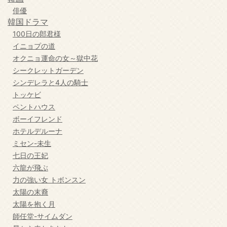
俳優
韓国ドラマ
100日の郎君様
イニョプの道
オクニョ運命の女～獄中花
シークレットガーデン
シンデレラと4人の騎士
トッケビ
ペントハウス
ボーイフレンド
ホテルデルーナ
ミセン-未生
七日の王妃
六龍が飛ぶ
力の強い女 トボンスン
太陽の末裔
太陽を抱く月
師任堂-サイムダン