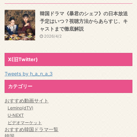
韓国ドラマ《暴君のシェフ》の日本放送
予定はいつ？視聴方法からあらすじ、キ
ャストまで徹底解説
2026/4/2
X(旧Twitter)
Tweets by h_a_n_a_3
カテゴリー
おすすめ動画サイト
Lemino(dTV)
U-NEXT
ビデオマーケット
おすすめ韓国ドラマ一覧
韓国