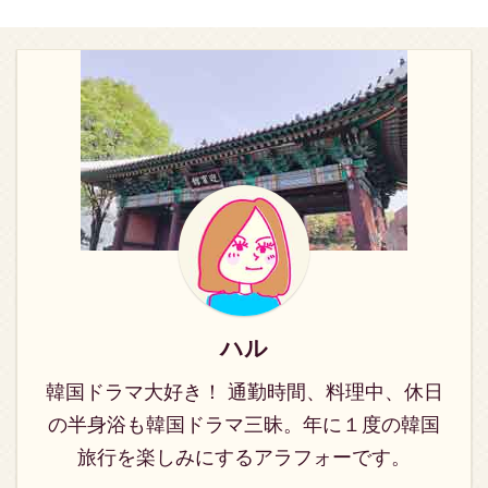
レンタルショップの
からサービスを提供、
いの？ 韓ドラ歴10年以
ドラ歴10年以上ハル
TUTAYA（ツタヤ）が運
2024年には会員数453
上ハル（@h_a_n_a_3）
（@h_a_n_a_3）がFOD
営する、動画配信サービ
万人という動画配信サー
がAbemaプレミアムを実
プレミアムを実際に使っ
スです。 韓国ドラマ以外
ビス会社。 国内外のドラ
際に使ってわかったデメ
てわかったデメリットも
にも国内外ドラマや映
マや映画、アニ ...
リットもぶっちゃけま
ぶっちゃけます。感想
画、アニメ ...
す。感想を、料金、申し
を、料金、申し込み方法
込み方法も解説します〜
も解説します〜 FODプ
ABEMAプレミアム（ア
レミアムに申し込もうか
ベマプレミアム）に申し
迷っているなら、こちら
込もうか迷っているな
を読んでおけば失敗しま
ら、こちらを読んでおけ
せんよ♪ ※2022年12月
ば失敗しませんよ♪
更新：FODの無料トライ
※2020年4月より
アルの提供終了について
ハル
AbemaTVから
FODプレミアムの無料ト
「ABEMA」にサービス
ライアル提供は2022年
韓国ドラマ大好き！ 通勤時間、料理中、休日
名が変更になりました。
12月18日で終了してお
の半身浴も韓国ドラマ三昧。年に１度の韓国
ABEMAプレミアムとは
り、月額976 ...
旅行を楽しみにするアラフォーです。
ABEM ...