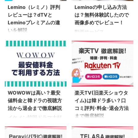
Lemino（レミノ）評判
Leminoの申し込み方法
レビューは？dTVと
は？無料体験試したので
Leminoプレミアムの違
画像多めでレビュー！
いを解説
動画サービス
「Lemino（レミノ）」
2023年4月12日にスター
で見たい韓ドラがあるん
トした、NTTドコモの新
だけど… 無料で登録でき
しい動画配信サービス
るの？ Lemino（レミ
「Lemino（レミ
ノ）に登録すると、
ノ）」。 この記事では、
PC・スマホ・タブレッ
気になる「Lemino」の
2022/2/4
2023/12/25
トから韓ドラが視聴でき
評判や、旧サービスdTV
ます！ この記事では、
との違いについて解説し
WOWOWは高い？最安
楽天TV(旧楽天ショウタ
Leminoの無料登録・契
ていきます Leminoで見
値料金と韓ドラの視聴方
イム)は韓ドラ多い？口
約方法を画像付きで解説
たい韓ドラがあるんだけ
法から退会まで徹底解説
コミ評判･料金･退会方法
しつつ、登録できないと
ど… 評判が気になるな…
まで徹底解説
イケメン韓国ドラマ大好
きの解決法も紹介します
Leminoに登録・契約す
きハル（@h_a_n_a_3）
楽天TVって韓国ドラマは
ね →「Leminoプレミア
れば、PCやスマホ・タ
が、WOWOWの料金、登
多いのかな？ 楽天でよく
ム」を申し込んでみた！
ブレットから映画・TV番