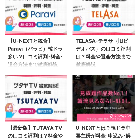
録方法、アプリ・テレ
買い物するけど、楽天TV
画像多めで詳しく紹介
組が見放題になり、独占
ビ・パソコンの視聴環境
の評判が知りたいな… 韓
Lemino（レミノ）はド
配信の韓ドラも視聴でき
について解説していま
流大好きハル
コモ運営の動画配信サー
ます。 管理人 ハル
す！ WOWOWは、韓国
（@h_a_n_a_3）が楽天
ビス 「Lemino（レミ
Leminoの口コミを調査
2023/12/25
2023/12/25
放送後すぐに話題の新作
TVを実際に使ってわかっ
ノ）」とは、ちょっと聞
してみました！
ドラマや映画が放送され
た特徴やデメリットもぶ
【U-NEXTと統合】
TELASA-テラサ（旧ビ
き慣れないサービスか
Lemino（レミノ）はド
ます。 地上波での配信
っちゃけます。料金、申
Paravi（パラビ）韓ドラ
デオパス）の口コミ評判
も？ ドコモ運営の
コモ運営の動画配信サー
や、レンタルもされてい
し込み方法も解説しま
多い？口コミ評判･料金･
は？料金や退会方法まで
「dTV」を20 ...
ビス 「Lemin ...
ない新作韓ドラが
す〜 楽天TVに申し込も
退会方法まで徹底解説
徹底解説
WOWOWならいち早く放
うか迷っているなら、こ
追記：Paraviサービスは
韓ドラが見たいんだけ
送されるので、韓国ドラ
ちらを読んでおけば失敗
2023年3月31日付でU-
ど、TELASAって使いや
マ好きなら利用したいで
しませんよ♪ 楽天
NEXTに移行・統合され
すい？ auでないけど
すよね。他にも 人気アー
TV(Rakuten TV)とは 楽
ました。 U-NEXTサイ
TELASAは使えるの？ 韓
チストのライブ 錦織や大
天TV（Rakuten TV）
ト・アプリで引き続き楽
ドラ中毒のハル
坂なおみのテニス試合 サ
は、楽天株式会社が運営
しむことができます。
（@h_a_n_a_3）が
マーソニック 新作映画
する国内むけ動画配信サ
2023/12/25
2025/2/28
→U-NEXT評判は？韓ド
TELASAを実際に使って
オリジナルドキュメンタ
ービス。 2017年にヨー
ラ中毒主婦が口コミを検
わかったデメリットもぶ
【最新版】TUTAYA TV
U-NEXTとは？韓ドラ中
リー オペラ・ミュージカ
ロッパの動画配信サービ
証！ 関連記事 Paraviっ
っちゃけます。料金、申
の口コミ評判は？料金や
毒主婦が料金･申込み･解
ル など。番組は録画がで
スWuaki.tvと統合し、楽