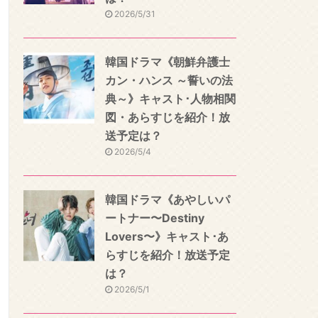
2026/5/31
韓国ドラマ《朝鮮弁護士
カン・ハンス ～誓いの法
典～》キャスト･人物相関
図・あらすじを紹介！放
送予定は？
2026/5/4
韓国ドラマ《あやしいパ
ートナー〜Destiny
Lovers〜》キャスト･あ
らすじを紹介！放送予定
は？
2026/5/1