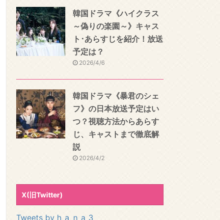
韓国ドラマ《ハイクラス
～偽りの楽園～》キャス
ト･あらすじを紹介！放送
予定は？
2026/4/6
韓国ドラマ《暴君のシェ
フ》の日本放送予定はい
つ？視聴方法からあらす
じ、キャストまで徹底解
説
2026/4/2
X(旧Twitter)
Tweets by h_a_n_a_3