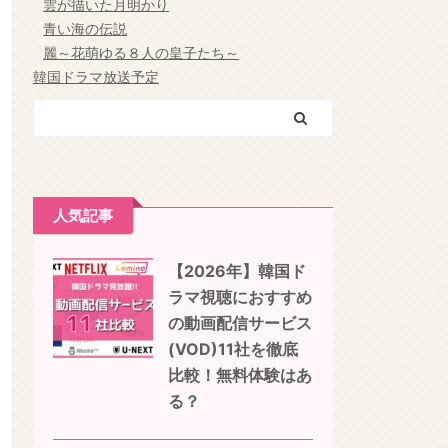
雲が描いた月明かり
青い海の伝説
麗～花萌ゆる８人の皇子たち～
韓国ドラマ放送予定
人気記事
【2026年】韓国ド
ラマ視聴におすすめ
の動画配信サービス
(VOD)11社を徹底
比較！無料体験はあ
る？