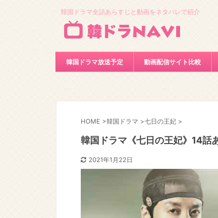
韓国ドラマ全話あらすじと動画をネタバレで紹介
韓国ドラマ放送予定
動画配信サイト比較
HOME
>
韓国ドラマ
>
七日の王妃
>
韓国ドラマ《七日の王妃》14話
2021年1月22日