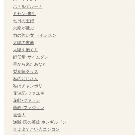
ホテルデルーナ
ミセン-未生
七日の王妃
六龍が飛ぶ
力の強い女 トボンスン
太陽の末裔
太陽を抱く月
師任堂-サイムダン
星から来たあなた
梨泰院クラス
私のおじさん
私はチャンボリ
花遊記-ファユギ
花郎-ファラン
華政-ファジョン
被告人
逆賊-民の英雄 ホンギルドン
金よ出てこい☆コンコン