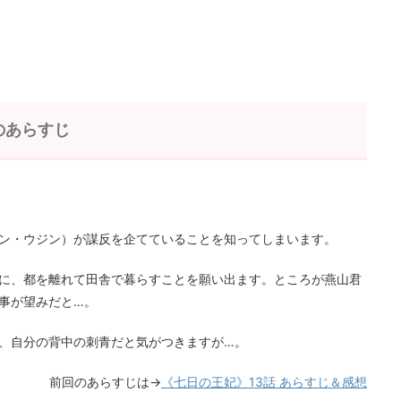
のあらすじ
ン・ウジン）が謀反を企てていることを知ってしまいます。
に、都を離れて田舎で暮らすことを願い出ます。ところが燕山君
事が望みだと…。
、自分の背中の刺青だと気がつきますが…。
前回のあらすじは→
《七日の王妃》13話 あらすじ＆感想