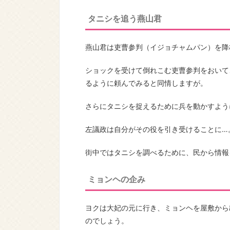
タニシを追う燕山君
燕山君は吏曹参判（イジョチャムパン）を降
ショックを受けて倒れこむ吏曹参判をおいて
るように頼んでみると同情しますが。
さらにタニシを捉えるために兵を動かすよう
左議政は自分がその役を引き受けることに…
街中ではタニシを調べるために、民から情報
ミョンヘの企み
ヨクは大妃の元に行き、ミョンヘを屋敷から
のでしょう。