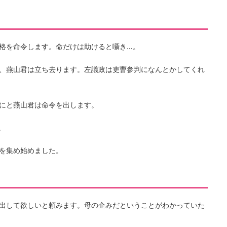
格を命令します。命だけは助けると囁き…。
、燕山君は立ち去ります。左議政は吏曹参判になんとかしてくれ
にと燕山君は命令を出します。
。
を集め始めました。
出して欲しいと頼みます。母の企みだということがわかっていた