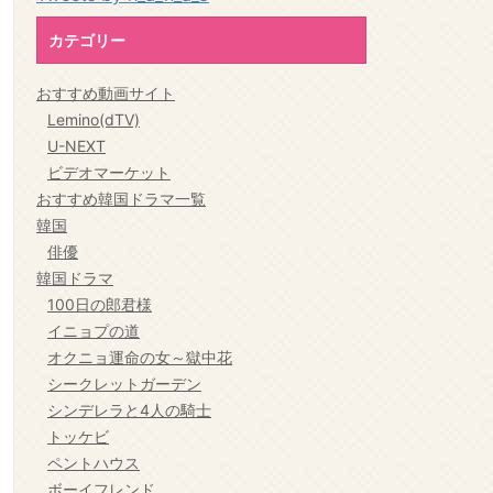
カテゴリー
おすすめ動画サイト
Lemino(dTV)
U-NEXT
ビデオマーケット
おすすめ韓国ドラマ一覧
韓国
俳優
韓国ドラマ
100日の郎君様
イニョプの道
オクニョ運命の女～獄中花
シークレットガーデン
シンデレラと4人の騎士
トッケビ
ペントハウス
ボーイフレンド