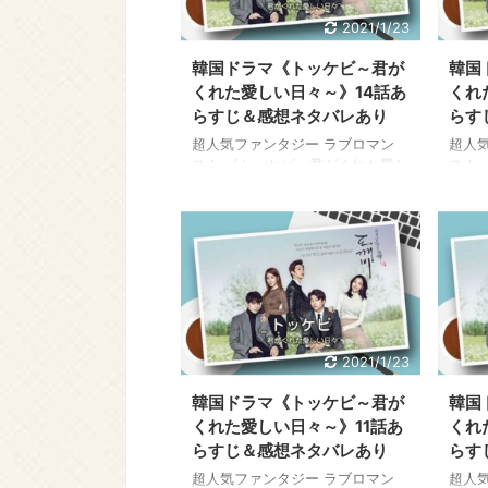
2021/1/23
韓国ドラマ《トッケビ～君が
韓国
くれた愛しい日々～》14話あ
くれ
らすじ＆感想ネタバレあり
らす
超人気ファンタジー ラブロマン
超人
ス！ 《トッケビ～君がくれた愛し
ス！
い日々～》 今なら全話視聴できま
い日
す！ 国内最大級の動画配信サービ
す！
ス U-NEXT（ユーネクスト）で
ス U
31日間無料トライアルを実施中！
31
この特典利用で、簡単に高画質フ
この
ル画像 ピュアな恋愛にドキドキし
ル画
たい！ ↓ ↓ ↓ 今すぐ《トッケ
たい！
ビ》全話無料で見る≫ 韓国ドラ
ビ》
マ《トッケビ～君がくれた愛しい
マ《
2021/1/23
日々～》のあらすじ14話を感想を
日々
交えながらご紹介します。 こちら
交え
韓国ドラマ《トッケビ～君が
韓国
はネタバレ内容を含みますのでご
はネ
くれた愛しい日々～》11話あ
くれ
注意ください。 →韓国ドラマ《ト
注意
らすじ＆感想ネタバレあり
らす
ッケビ～君がくれた ...
ッケビ
超人気ファンタジー ラブロマン
超人