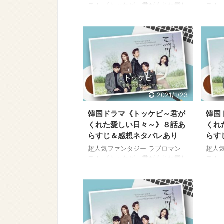
ス！ 《トッケビ～君がくれた愛し
ス！
い日々～》 今なら全話視聴できま
い日
す！ 国内最大級の動画配信サービ
す！
ス U-NEXT（ユーネクスト）で
ス U
31日間無料トライアルを実施中！
31
この特典利用で、簡単に高画質フ
この
ル画像 ピュアな恋愛にドキドキし
ル画
たい！ ↓ ↓ ↓ 今すぐ《トッケ
たい！
ビ》全話無料で見る≫ 韓国ドラ
ビ》
マ《トッケビ～君がくれた愛しい
マ《
2021/1/23
日々～》のあらすじ11話を感想を
日々
交えながらご紹介します。 こちら
交え
韓国ドラマ《トッケビ～君が
韓国
はネタバレ内容を含みますのでご
はネ
くれた愛しい日々～》８話あ
くれ
注意ください。 →韓国ドラマ《ト
注意
らすじ＆感想ネタバレあり
らす
ッケビ～君がくれた ...
ッケビ
超人気ファンタジー ラブロマン
超人
ス！ 《トッケビ～君がくれた愛し
ス！
い日々～》 今なら全話視聴できま
い日
す！ 国内最大級の動画配信サービ
す！
ス U-NEXT（ユーネクスト）で
ス U
31日間無料トライアルを実施中！
31
この特典利用で 今すぐ簡単に、全
この
話視聴できます！ ↓ ↓ ↓ 今すぐ
ル画