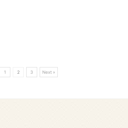
 ↓ ↓ ↓ 今すぐ《トッケ
図、動画、DVDなどの情報を紹介
全話無料で見る≫ 韓国ドラ
はこちらをどうぞ。 →韓国ドラマ
トッケビ》のあらすじ７話を
《トッケビ》キャスト･相関図･
を交えながらご紹介します。
DVD情報 トッケビ6話を日本語字
らはネタバレ内容を含みます
幕で見放題する方法 「トッケビを
ご注意ください。 →韓国ドラ
見逃してしまった！」 というとき
トッケビ》あらすじ全話最終
に便利なのが動画配信サイト。 中
一覧 そのほか ...
でも「U-NEXT」なら31日間無料
トラ ...
1
2
3
Next »