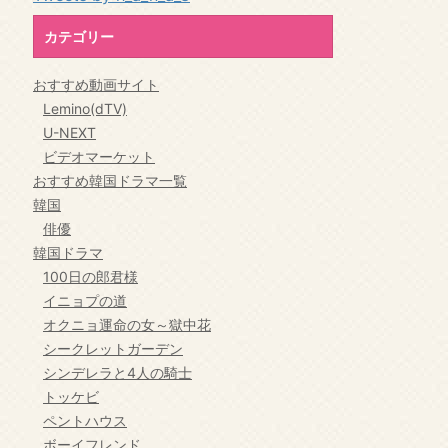
カテゴリー
おすすめ動画サイト
Lemino(dTV)
U-NEXT
ビデオマーケット
おすすめ韓国ドラマ一覧
韓国
俳優
韓国ドラマ
100日の郎君様
イニョプの道
オクニョ運命の女～獄中花
シークレットガーデン
シンデレラと4人の騎士
トッケビ
ペントハウス
ボーイフレンド