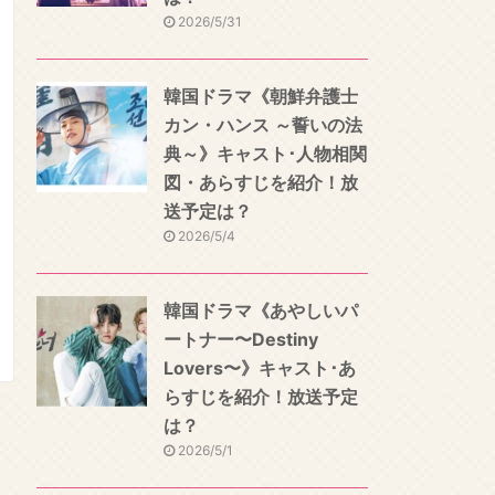
2026/5/31
韓国ドラマ《朝鮮弁護士
カン・ハンス ～誓いの法
典～》キャスト･人物相関
図・あらすじを紹介！放
送予定は？
2026/5/4
韓国ドラマ《あやしいパ
ートナー〜Destiny
Lovers〜》キャスト･あ
らすじを紹介！放送予定
は？
2026/5/1