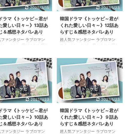
2025/3/15
2021/1/23
ドラマ《トッケビ～君が
韓国ドラマ《トッケビ～君が
た愛しい日々～》13話あ
くれた愛しい日々～》12話あ
じ＆感想ネタバレあり
らすじ＆感想ネタバレあり
気ファンタジー ラブロマン
超人気ファンタジー ラブロマン
 《トッケビ～君がくれた愛し
ス！ 《トッケビ～君がくれた愛し
々～》 今なら全話視聴できま
い日々～》 今なら全話視聴できま
 国内最大級の動画配信サービ
す！ 国内最大級の動画配信サービ
-NEXT（ユーネクスト）で
ス U-NEXT（ユーネクスト）で
日間無料トライアルを実施中！
31日間無料トライアルを実施中！
特典利用で、簡単に高画質フ
この特典利用で 今すぐ簡単に、全
像 ピュアな恋愛にドキドキし
話視聴できます！ ↓ ↓ ↓ 今すぐ
 ↓ ↓ ↓ 今すぐ《トッケ
《トッケビ》を見る≫ 韓国ドラ
全話無料で見る≫ 韓国ドラ
マ《トッケビ～君がくれた愛しい
トッケビ～君がくれた愛しい
日々～》のあらすじ12話を感想を
2021/1/23
2021/1/23
～》のあらすじ13話を感想を
交えながらご紹介します。 こちら
ながらご紹介します。 こちら
はネタバレ内容を含みますのでご
ドラマ《トッケビ～君が
韓国ドラマ《トッケビ～君が
タバレ内容を含みますのでご
注意ください。 →韓国ドラマ《ト
た愛しい日々～》10話あ
くれた愛しい日々～》９話あ
ください。 →韓国ドラマ《ト
ッケビ～君がくれた愛しい日々
じ＆感想ネタバレあり
らすじ＆感想ネタバレあり
～君がくれた ...
～》あらすじ全話最 ...
気ファンタジー ラブロマン
超人気ファンタジー ラブロマン