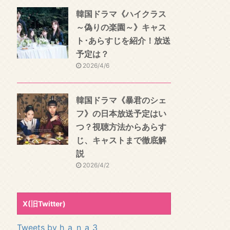
韓国ドラマ《ハイクラス
～偽りの楽園～》キャス
ト･あらすじを紹介！放送
予定は？
2026/4/6
韓国ドラマ《暴君のシェ
フ》の日本放送予定はい
つ？視聴方法からあらす
じ、キャストまで徹底解
説
2026/4/2
X(旧Twitter)
Tweets by h_a_n_a_3