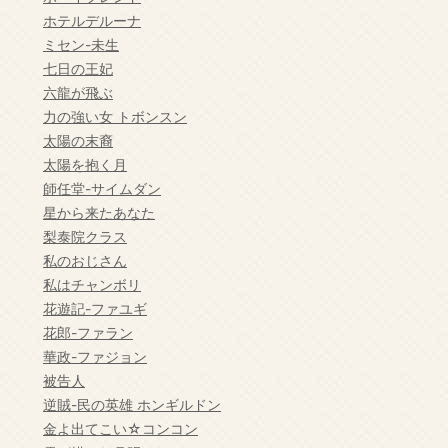
ホテルデルーナ
ミセン-未生
七日の王妃
六龍が飛ぶ
力の強い女 トボンスン
太陽の末裔
太陽を抱く月
師任堂-サイムダン
星から来たあなた
梨泰院クラス
私のおじさん
私はチャンボリ
花遊記-ファユギ
花郎-ファラン
華政-ファジョン
被告人
逆賊-民の英雄 ホンギルドン
金よ出てこい☆コンコン