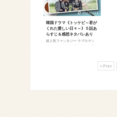
《トッケビ》を見る≫ 韓国ドラ
たい！
マ《トッケビ》のあらすじ８話を
ビ》
感想を交えながらご紹介します。
マ《
2021/1/23
こちらはネタバレ内容を含みます
感想
のでご注意ください。 →韓国ドラ
こち
韓国ドラマ《トッケビ～君が
マ《トッケビ》あらすじ全話最終
ので
くれた愛しい日々～》５話あ
回まで一覧 そのほか韓国ドラマ
マ《
らすじ＆感想ネタバレあり
《トッケビ》のあら ...
回まで
超人気ファンタジー ラブロマン
ス！ 《トッケビ～君がくれた愛し
い日々～》 今なら全話視聴できま
す！ 国内最大級の動画配信サービ
ス U-NEXT（ユーネクスト）で
« Prev
31日間無料トライアルを実施中！
この特典利用で 今すぐ簡単に、全
話視聴できます！ ↓ ↓ ↓ 今すぐ
《トッケビ》を見る≫ 韓国ドラ
マ《トッケビ》のあらすじ５話を
感想を交えながらご紹介します。
こちらはネタバレ内容を含みます
のでご注意ください。 →韓国ドラ
マ《トッケビ》あらすじ全話最終
回まで一覧 そのほか韓国ドラマ
《トッケビ》のあら ...