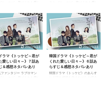
 《トッケビ～君がくれた愛し
ス！ 《トッケビ～君がくれた愛し
々～》 今なら全話視聴できま
い日々～》 今なら全話視聴できま
 国内最大級の動画配信サービ
す！ 国内最大級の動画配信サービ
-NEXT（ユーネクスト）で
ス U-NEXT（ユーネクスト）で
日間無料トライアルを実施中！
31日間無料トライアルを実施中！
特典利用で、簡単に高画質フ
この特典利用で、簡単に高画質フ
像 ピュアな恋愛にドキドキし
ル画像 ピュアな恋愛にドキドキし
 ↓ ↓ ↓ 今すぐ《トッケ
たい！ ↓ ↓ ↓ 今すぐ《トッケ
全話無料で見る≫ 韓国ドラ
ビ》全話無料で見る≫ 韓国ドラ
トッケビ～君がくれた愛しい
マ《トッケビ～君がくれた愛しい
2021/1/23
2021/1/23
～》のあらすじ10話を感想を
日々～》のあらすじ９話を感想を
ながらご紹介します。 こちら
交えながらご紹介します。 こちら
ドラマ《トッケビ～君が
韓国ドラマ《トッケビ～君が
タバレ内容を含みますのでご
はネタバレ内容を含みますのでご
た愛しい日々～》７話あ
くれた愛しい日々～》６話あ
ください。 →韓国ドラマ《ト
注意ください。 →韓国ドラマ《ト
じ＆感想ネタバレあり
らすじ＆感想ネタバレあり
～君がくれた ...
ッケビ～君がくれた愛 ...
気ファンタジー ラブロマン
韓国ドラマ《トッケビ》のあらす
 《トッケビ～君がくれた愛し
じ６話を感想を交えながらご紹介
々～》 今なら全話視聴できま
します。 こちらはネタバレ内容を
 国内最大級の動画配信サービ
含みますのでご注意ください。 →
-NEXT（ユーネクスト）で
韓国ドラマ《トッケビ》あらすじ
日間無料トライアルを実施中！
全話最終回まで一覧 そのほか韓国
特典利用で、簡単に高画質フ
ドラマ《トッケビ》のあらすじ感
像 ピュアな恋愛にドキドキし
想、キャスト情報、視聴率、相関