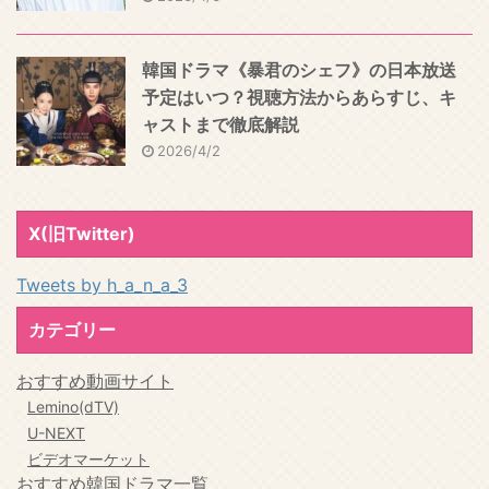
韓国ドラマ《暴君のシェフ》の日本放送
予定はいつ？視聴方法からあらすじ、キ
ャストまで徹底解説
2026/4/2
X(旧Twitter)
Tweets by h_a_n_a_3
カテゴリー
おすすめ動画サイト
Lemino(dTV)
U-NEXT
ビデオマーケット
おすすめ韓国ドラマ一覧