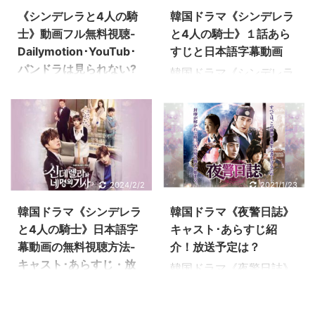
《シンデレラと4人の騎
韓国ドラマ《シンデレラ
士》動画フル無料視聴-
と4人の騎士》１話あら
Dailymotion･YouTub･
すじと日本語字幕動画
パンドラは見られない?
韓国ドラマ《シンデレラ
と4人の騎士》の概要
こちらのページでは、韓
《シンデレラと4人の騎
国ドラマ《シンデレラと
士》は、御曹司役にはチ
4人の騎士》のフル動画
ョン・イル、アン・ジェ
を見放題する方法をわか
ヒョン、イ・ジョンシン
りやすくご紹介していき
(CNBLUE)、チェ・ミン
ます。 こちらの《シンデ
2024/2/2
2021/1/23
と花美男たちの豪華キャ
レラと4人の騎士》の配
ストのラブストーリー。
信状況は2021年1月の情
韓国ドラマ《シンデレラ
韓国ドラマ《夜警日誌》
そんな３人のイケメン財
報です。動画の配信はい
と4人の騎士》日本語字
キャスト･あらすじ紹
閥兄弟が暮らす大邸宅
きなり終了する場合も多
幕動画の無料視聴方法-
介！放送予定は？
「ハヌル家」に、あるミ
いので、早めにご覧下さ
キャスト･あらすじ・放
韓国ドラマ《夜警日誌》
ッションを達成すべき入
い。 《シンデレラと4人
送予定は？
のあらすじ概要 《夜警日
居する苦学生ハウォン
の騎士》動画を見放題す
誌》は、架空の朝鮮時代
韓国ドラマ《シンデレラ
（パク・ソダム）。 さら
る方法 《シンデレラと4