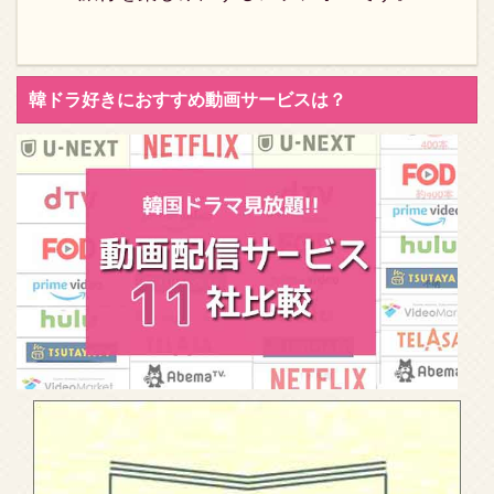
ク、マゴ族の娘トハ ...
それは御曹司3人の改造
計画でした。継母に家を
追い出され、 ...
韓ドラ好きにおすすめ動画サービスは？