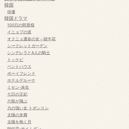
韓国
俳優
韓国ドラマ
100日の郎君様
イニョプの道
オクニョ運命の女～獄中花
シークレットガーデン
シンデレラと4人の騎士
トッケビ
ペントハウス
ボーイフレンド
ホテルデルーナ
ミセン-未生
七日の王妃
六龍が飛ぶ
力の強い女 トボンスン
太陽の末裔
太陽を抱く月
師任堂-サイムダン