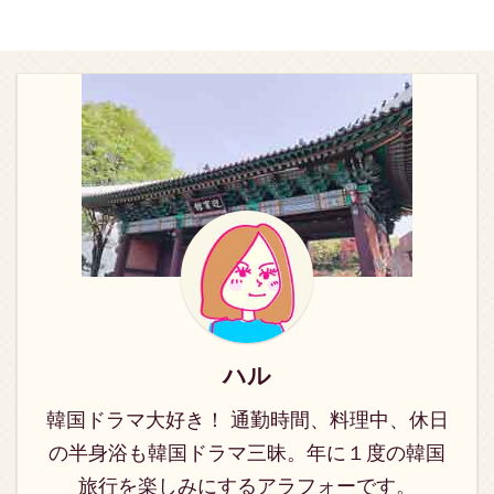
を舞台に、鬼神を退治す
と4人の騎士》動画視聴
に、いつもサポートして
人の騎士》のフル動画を
る夜警隊の活躍を描いた
方法と、キャスト情報・
くれる会長秘書のイ・ユ
今すぐ見放題するなら、
ファンタジーロマンス時
あらすじ、視聴率・韓国
ンナン（チェ・ミン）が
動画配信サービスU-
代劇です。 朝鮮王朝の時
と日本テレビ局での放送
加わり…果たしてハウォ
NEXTの利用が一番おす
代。あるとき、流星落下
予定情報をお伝えしてい
ンは、無事にミッション
すめです。 では、もっと
により結界が切れて鬼神
ます。 韓国ドラマ《シン
を成功させることができ
詳しくご紹介しますね。
（悪霊）が宮廷に侵入。
デレラと4人の騎士》の
るのか？ イケメンたちに
《シンデレラと4人の騎
宮廷は混乱に陥ります。
概要 《シンデレラと4人
囲まれてのドキドキ ...
士》動画配信状況 2018
この時の騒ぎのせいで、
の騎士》は、苦学生のヒ
年11月 ...
幼い王子イ・リンは幽霊
ロインとツンデレ御曹司
が見えるようになってし
3人とのラブコメディー
まいます。 父と母を鬼神
です。 御曹司役にはチョ
に奪われたイ・リン。さ
ン・イル、アン・ジェヒ
らに腹違いの兄キサンに
ョン、イ・ジョンシン
ハル
王位を奪われ、宮廷を追
(CNBLUE)、チェ・ミン
われます。 成長したリン
と花美男たちの豪華キャ
韓国ドラマ大好き！ 通勤時間、料理中、休日
は、王宮を離れ孤独に暮
スト。 「孫たちを真人間
の半身浴も韓国ドラマ三昧。年に１度の韓国
らしていました。 そんな
にしてくれ」 ある日もた
リンの護衛役武官ムソ
らされた破格のバイト、
旅行を楽しみにするアラフォーです。