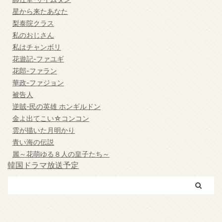
星から来たあなた
梨泰院クラス
私のおじさん
私はチャンボリ
花遊記-ファユギ
花郎-ファラン
華政-ファジョン
被告人
逆賊-民の英雄 ホンギルドン
金よ出てこい☆コンコン
雲が描いた月明かり
青い海の伝説
麗～花萌ゆる８人の皇子たち～
韓国ドラマ放送予定