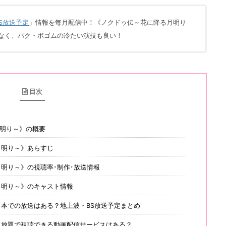
CS放送予定
」情報を毎月配信中！《ノクドゥ伝～花に降る月明り
なく、パク・ボゴムの冷たい演技も良い！
目次
明り～》の概要
月明り～》あらすじ
明り～》の視聴率･制作･放送情報
月明り～》のキャスト情報
本での放送はある？地上波・BS放送予定まとめ
見放題で視聴できる動画配信サービスはある？