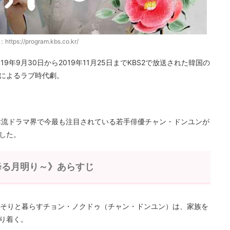
ttps://program.kbs.co.kr/
年9月30日から2019年11月25日までKBS2で放送された韓国の
によるラブ時代劇。
韓流ドラマ界で今最も注目されている若手俳優チャン・ドンユンが
した。
降る月明り～》あらすじ
っそりと暮らすチョン・ノクドゥ（チャン・ドンユン）は、家族を
り着く。