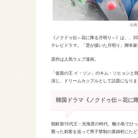
出典：h
《ノクドゥ伝～花に降る月明り～》は、、2019
テレビドラマ。「雲が描いた月明り」脚本家
原作は人気ウェブ漫画。
「仮面の王 イ・ソン」のキム・ソヒョンと
演じ、ドリームカップルとして話題になりま
韓国ドラマ《ノクドゥ伝～花に
朝鮮第15代王・光海君の時代、離小島でひ
襲った刺客を追って男子禁制の寡婦村にたど