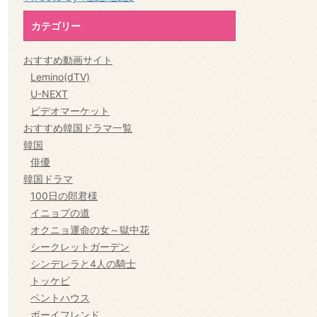
カテゴリー
おすすめ動画サイト
Lemino(dTV)
U-NEXT
ビデオマーケット
おすすめ韓国ドラマ一覧
韓国
俳優
韓国ドラマ
100日の郎君様
イニョプの道
オクニョ運命の女～獄中花
シークレットガーデン
シンデレラと4人の騎士
トッケビ
ペントハウス
ボーイフレンド