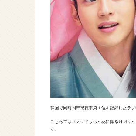
韓国で同時間帯視聴率第１位を記録したラブ
こちらでは《ノクドゥ伝～花に降る月明り～
す。