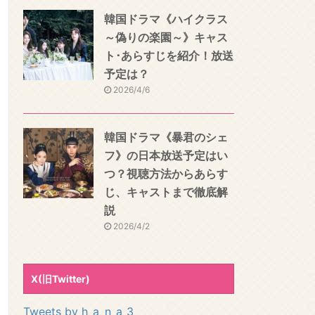
韓国ドラマ《ハイクラス
～偽りの楽園～》キャス
ト･あらすじを紹介！放送
予定は？
2026/4/6
韓国ドラマ《暴君のシェ
フ》の日本放送予定はい
つ？視聴方法からあらす
じ、キャストまで徹底解
説
2026/4/2
X(旧Twitter)
Tweets by h_a_n_a_3