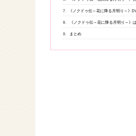
《ノクドゥ伝～花に降る月明り～》DV
《ノクドゥ伝～花に降る月明り～》
まとめ