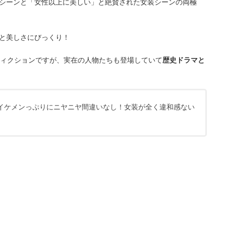
シーンと「女性以上に美しい」と絶賛された女装シーンの両極
と美しさにびっくり！
フィクションですが、実在の人物たちも登場していて
歴史ドラマと
イケメンっぷりにニヤニヤ間違いなし！女装が全く違和感ない