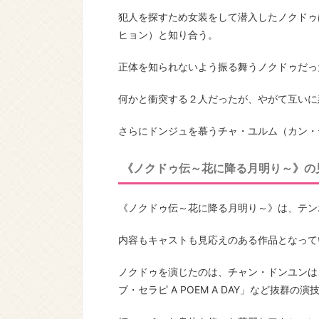
犯人を探すため女装をして潜入したノクドゥ
ヒョン）と知り合う。
正体を知られないよう振る舞うノクドゥだっ
何かと衝突する２人だったが、やがて互いに
さらにドンジュを慕うチャ・ユルム（カン・
《ノクドゥ伝～花に降る月明り～》の
《ノクドゥ伝～花に降る月明り～》は、テン
内容もキャストも見応えのある作品となって
ノクドゥを演じたのは、チャン・ドンユンは
ブ・セラピ A POEM A DAY」など抜