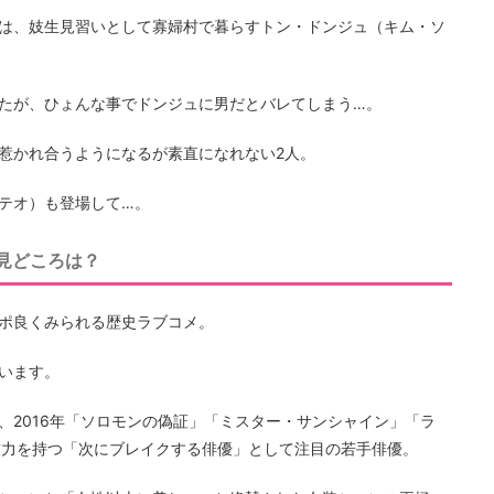
は、妓生見習いとして寡婦村で暮らすトン・ドンジュ（キム・ソ
たが、ひょんな事でドンジュに男だとバレてしまう…。
惹かれ合うようになるが素直になれない2人。
テオ）も登場して…。
見どころは？
ポ良くみられる歴史ラブコメ。
います。
、2016年「ソロモンの偽証」「ミスター・サンシャイン」「ラ
群の演技力を持つ「次にブレイクする俳優」として注目の若手俳優。