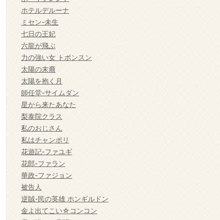
ホテルデルーナ
ミセン-未生
七日の王妃
六龍が飛ぶ
力の強い女 トボンスン
太陽の末裔
太陽を抱く月
師任堂-サイムダン
星から来たあなた
梨泰院クラス
私のおじさん
私はチャンボリ
花遊記-ファユギ
花郎-ファラン
華政-ファジョン
被告人
逆賊-民の英雄 ホンギルドン
金よ出てこい☆コンコン