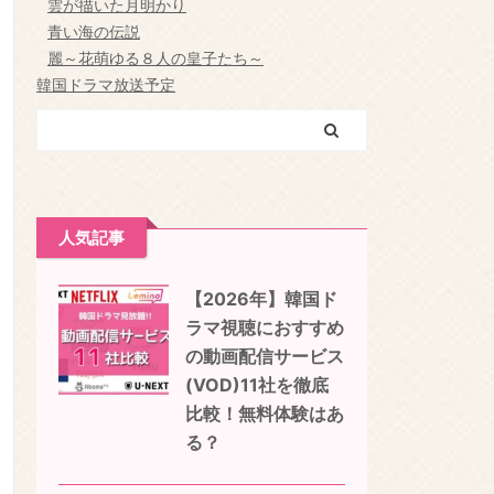
雲が描いた月明かり
青い海の伝説
麗～花萌ゆる８人の皇子たち～
韓国ドラマ放送予定
人気記事
【2026年】韓国ド
ラマ視聴におすすめ
の動画配信サービス
(VOD)11社を徹底
比較！無料体験はあ
る？