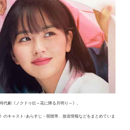
時代劇《ノクドゥ伝～花に降る月明り～》。
》のキャスト･あらすじ・視聴率、放送情報などをまとめていま