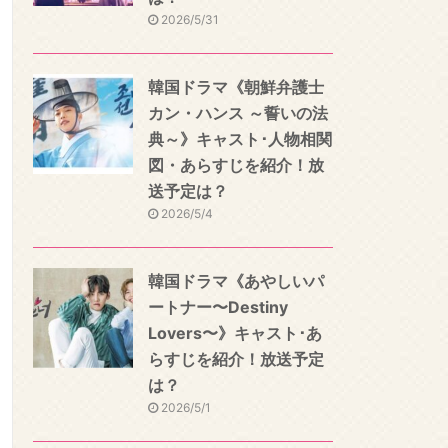
2026/5/31
韓国ドラマ《朝鮮弁護士
カン・ハンス ～誓いの法
典～》キャスト･人物相関
図・あらすじを紹介！放
送予定は？
2026/5/4
韓国ドラマ《あやしいパ
ートナー〜Destiny
Lovers〜》キャスト･あ
らすじを紹介！放送予定
は？
2026/5/1