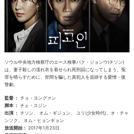
ソウル中央地方検察庁のエース検事パク・ジョンウ(チソン)
は、妻子殺しの濡れ衣を着せられ死刑囚になってしまう。冤
罪を晴らすために、世間を騙した真犯人を追跡する愛憎・復
讐劇。
監督 ：
チョ・ヨングァン
脚本 ：
チェ・スジン
出演 ：
チソン、 オム・ギジュン、 ユリ(少女時代)、オ・チャ
ンソク、 オム・ヒョンギョン
放送開始：
2017年1月23日