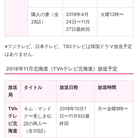
隣人の妻（全
2018年4月
火曜12時〜
28話）
24日〜11月
27日最終回
※フジテレビ、日本テレビ、TBSテレビは韓国ドラマ放送予定
はありません。
2018年11月北海道（
TVhテレビ北海道）放送予定
放送
タイトル
放送日程
放送時間
局
TVh
キム・マンド
2018年10月1
月〜金曜8時〜
テレ
ク〜美しき伝
日〜11月9日最
ビ北
説の商人〜
終回
海道
（全30話）