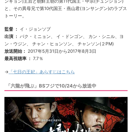
ンギョン)王后と朝鮮王朝の第11代国王・中宗(チュンジョン)
と、その異母兄で第10代国王・燕山君(ヨンサングン)のラブス
トーリー。
監督 ：
イ・ジョンソプ
出演 ：
パク・ミニョン、 イ・ドンゴン、 カン・シニル、ヨ
ン・ウジン、 チャン・ヒョンソン、 チャンソン(２PM)
放送開始：
2017年5月31日から2017年8月3日
最高視聴率 ：
7.7％
→
「七日の王妃」あらすじはこちら
「六龍が飛ぶ」BSフジで10/24から放送中