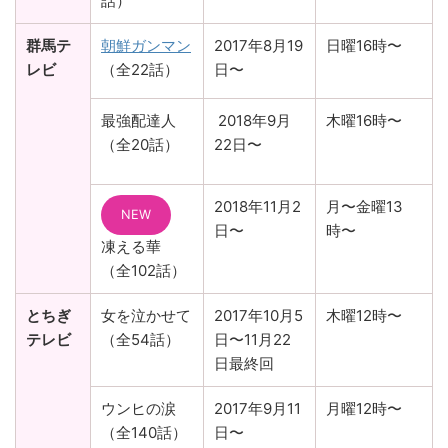
話）
群馬テ
朝鮮ガンマン
2017年8月19
日曜16時〜
レビ
（全22話）
日〜
最強配達人
2018年9月
木曜16時〜
（全20話）
22日〜
2018年11月2
月〜金曜13
NEW
日〜
時〜
凍える華
（全102話）
とちぎ
女を泣かせて
2017年10月5
木曜12時〜
テレビ
（全54話）
日〜11月22
日最終回
ウンヒの涙
2017年9月11
月曜12時〜
（全140話）
日〜