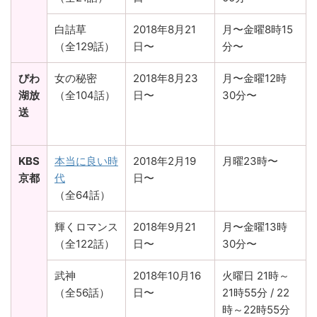
白詰草
2018年8月21
月〜金曜8時15
（全129話）
日〜
分〜
びわ
女の秘密
2018年8月23
月〜金曜12時
湖放
（全104話）
日〜
30分〜
送
KBS
本当に良い時
2018年2月19
月曜23時〜
京都
代
日〜
（全64話）
輝くロマンス
2018年9月21
月〜金曜13時
（全122話）
日〜
30分〜
武神
2018年10月16
火曜日 21時～
（全56話）
日〜
21時55分 / 22
時～22時55分