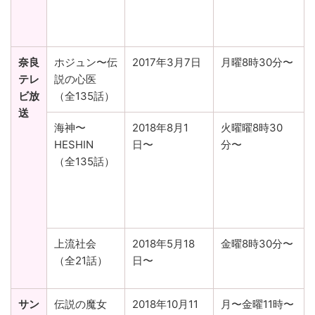
奈良
ホジュン〜伝
2017年3月7日
月曜8時30分〜
テレ
説の心医
ビ放
（全135話）
送
海神〜
2018年8月1
火曜曜8時30
HESHIN
日〜
分〜
（全135話）
上流社会
2018年5月18
金曜8時30分〜
（全21話）
日〜
サン
伝説の魔女
2018年10月11
月〜金曜11時〜