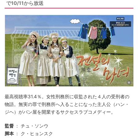
で10/11から放送
最高視聴率31.4％。女性刑務所に収監された４人の受刑者の
物語。無実の罪で刑務所へ入ることになった主人公（ハン・
ジヘ）がパン屋を開業するサクセスラブコメディー。
監督
： チュ・ソンウ
脚本
： ク・ヒョンスク