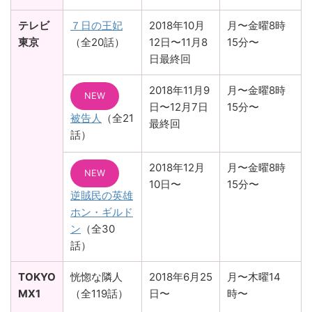
テレビ
７日の王妃
2018年10月
月〜金曜8時
東京
（全20話）
12日〜11月8
15分〜
日最終回
2018年11月9
月〜金曜8時
NEW
日〜12月7日
15分〜
被告人
（全21
最終回
話）
2018年12月
月〜金曜8時
NEW
10日〜
15分〜
逆賊民の英雄
ホン・ギルド
ン
（全30
話）
TOKYO
恍惚な隣人
2018年6月25
月〜木曜14
MX1
（全119話）
日〜
時〜