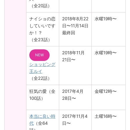
（全20話）
ナイショの恋
2018年8月22
水曜19時〜
していいです
日〜11月14日
か！？
最終回
（全23話）
2018年11月
水曜19時〜
NEW
21日〜
ショッピング
王ルイ
（全22話）
狂気の愛（全
2017年4月
金曜12時〜
100話）
28日〜
本当に良い時
2017年11月4
土曜16時〜
代
（全64
日〜