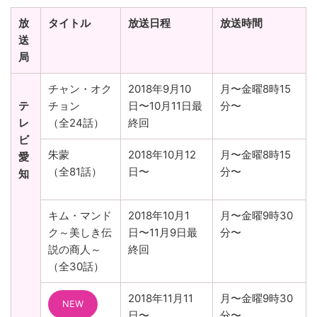
放
タイトル
放送日程
放送時間
送
局
チャン・オク
2018年9月10
月〜金曜8時15
テ
チョン
日〜10月11日最
分〜
レ
（全24話）
終回
ビ
朱蒙
2018年10月12
月〜金曜8時15
愛
（全81話）
日〜
分〜
知
キム・マンド
2018年10月1
月〜金曜9時30
ク～美しき伝
日〜11月9日最
分〜
説の商人～
終回
（全30話）
2018年11月11
月〜金曜9時30
NEW
日〜
分〜