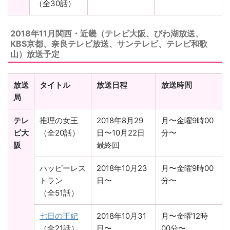
（全30話）
2018年11月関西・近畿（テレビ大阪、びわ湖放送、
KBS京都、奈良テレビ放送、サンテレビ、テレビ和歌
山）放送予定
放送
タイトル
放送日程
放送時間
局
テレ
推理の女王
2018年8月29
月〜金曜9時00
ビ大
（全20話）
日〜10月22日
分〜
阪
最終回
ハッピーレス
2018年10月23
月〜金曜9時00
トラン
日〜
分〜
（全51話）
七日の王妃
2018年10月31
月〜金曜12時
（全21話）
日〜
00分〜