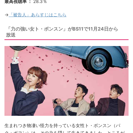
最高視聴率 ：
28.3％
→
「被告人」あらすじはこちら
「力の強い女ト・ボンスン」がBS11で11月24日から
放送
生まれつき物凄い怪力を持っている女性ト・ボンスン（パ
ク・ボヨン）は、その力を隠して生きてきました。ところが