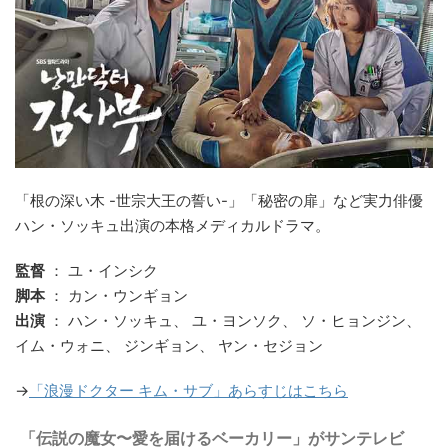
「根の深い木 -世宗大王の誓い-」「秘密の扉」など実力俳優
ハン・ソッキュ出演の本格メディカルドラマ。
監督
： ユ・インシク
脚本
： カン・ウンギョン
出演
： ハン・ソッキュ、 ユ・ヨンソク、 ソ・ヒョンジン、
イム・ウォニ、 ジンギョン、 ヤン・セジョン
→
「浪漫ドクター キム・サブ」あらすじはこちら
「
伝説の魔女〜愛を届けるベーカリー
」がサンテレビ