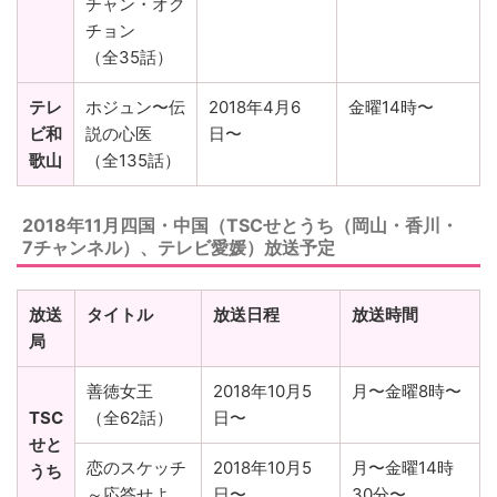
チャン・オク
チョン
（全35話）
テレ
ホジュン〜伝
2018年4月6
金曜14時〜
ビ和
説の心医
日〜
歌山
（全135話）
2018年11月四国・中国（TSCせとうち
（岡山・香川・
7チャンネル）
、テレビ愛媛）放送予定
放送
タイトル
放送日程
放送時間
局
善徳女王
2018年10月5
月〜金曜8時〜
TSC
（全62話）
日〜
せと
恋のスケッチ
2018年10月5
月〜金曜14時
うち
～応答せよ
日〜
30分〜