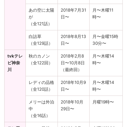
あの空に太陽
2018年7月31
月〜木曜11
が
日〜
時〜
（全121話）
白詰草
2018年8月13
月〜金曜15時
（全129話）
日〜
30分〜
tvkテレ
秋のカノン
2018年2月8
月〜木曜14
ビ神奈
（全122回）
日〜10月8日
時〜
川
（最終回）
レディの品格
2018年10月9
月〜木曜14
（全120話）
日〜
時〜
メリーは外泊
2018年10月
月曜19時〜
中
29日〜
（全16話）