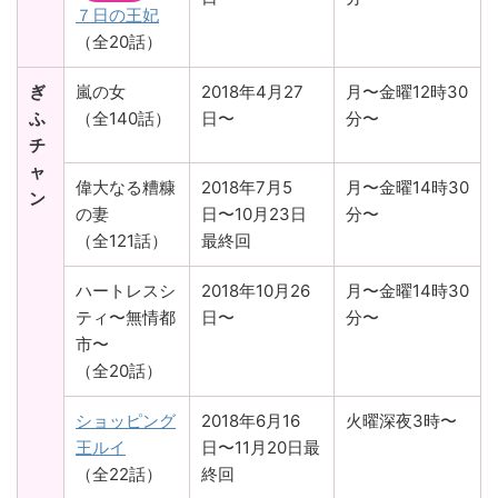
７日の王妃
（全20話）
ぎ
嵐の女
2018年4月27
月〜金曜12時30
ふ
（全140話）
日〜
分〜
チ
ャ
偉大なる糟糠
2018年7月5
月〜金曜14時30
ン
の妻
日〜10月23日
分〜
（全121話）
最終回
ハートレスシ
2018年10月26
月〜金曜14時30
ティ〜無情都
日〜
分〜
市〜
（全20話）
ショッピング
2018年6月16
火曜深夜3時〜
王ルイ
日〜11月20日最
（全22話）
終回