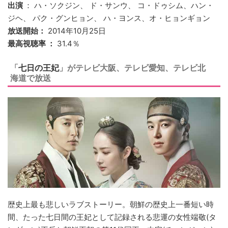
出演
： ハ・ソクジン、 ド・サンウ、 コ・ドゥシム、ハン・
ジヘ、 パク・グンヒョン、 ハ・ヨンス、オ・ヒョンギョン
放送開始：
2014年10月25日
最高視聴率 ：
31.4％
「
七日の王妃
」がテレビ大阪、テレビ愛知、テレビ北
海道で放送
歴史上最も悲しいラブストーリー。朝鮮の歴史上一番短い時
間、たった七日間の王妃として記録される悲運の女性端敬(タ