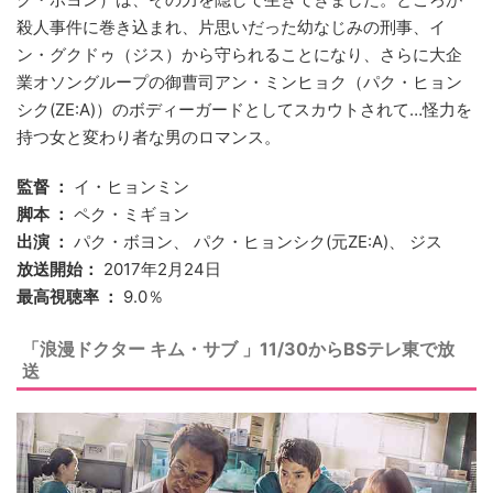
殺人事件に巻き込まれ、片思いだった幼なじみの刑事、イ
ン・グクドゥ（ジス）から守られることになり、さらに大企
業オソングループの御曹司アン・ミンヒョク（パク・ヒョン
シク(ZE:A)）のボディーガードとしてスカウトされて…怪力を
持つ女と変わり者な男のロマンス。
監督 ：
イ・ヒョンミン
脚本 ：
ペク・ミギョン
出演 ：
パク・ボヨン、 パク・ヒョンシク(元ZE:A)、 ジス
放送開始：
2017年2月24日
最高視聴率 ：
9.0％
「浪漫ドクター キム・サブ 」11/30からBSテレ東で放
送