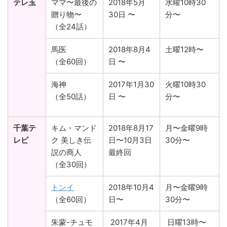
テレ玉
ママ〜最後の
2018年5月
水曜10時30
贈り物〜
30日 〜
分〜
（全24話）
馬医
2018年8月4
土曜12時〜
（全60回）
日 〜
海神
2017年1月30
火曜10時30
（全50話）
日 〜
分〜
千葉テ
キム・マンド
2018年8月17
月〜金曜9時
レビ
ク 美しき伝
日〜10月3日
30分〜
説の商人
最終回
（全30回）
トンイ
2018年10月4
月〜金曜9時
（全60回）
日〜
30分〜
朱蒙-チュモ
2017年4月
日曜13時〜