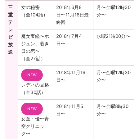
三
女の秘密
2018年6月8
月〜金曜12時30
重
（全104話）
日〜11月16日最
分〜
テ
終回
レ
魔女宝鑑〜ホ
2018年7月4
水曜21時00分〜
ビ
ジュン、若き
日〜
放
日の恋〜
送
（全27話）
2018年11月19
月〜金曜12時30
NEW
日〜
分〜
レディの品格
（全30話）
2018年11月5
月〜金曜8時30
NEW
日〜
分〜
女医・優〜青
空クリニッ
ク〜