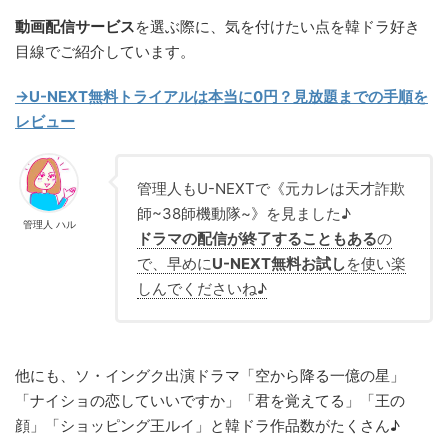
動画配信サービス
を選ぶ際に、気を付けたい点を韓ドラ好き
目線でご紹介しています。
→U-NEXT無料トライアルは本当に0円？見放題までの手順を
レビュー
管理人もU-NEXTで《元カレは天才詐欺
師~38師機動隊~》を見ました♪
管理人 ハル
ドラマの配信が終了することもある
の
で、早めに
U-NEXT無料お試し
を使い楽
しんでくださいね♪
他にも、ソ・イングク出演ドラマ「空から降る一億の星」
「ナイショの恋していいですか」「君を覚えてる」「王の
顔」「ショッピング王ルイ」と韓ドラ作品数がたくさん♪