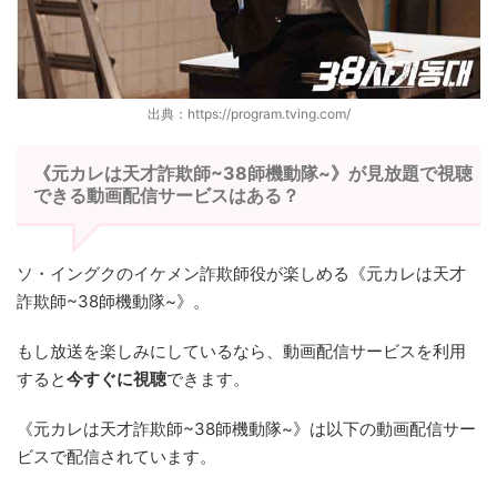
出典：https://program.tving.com/
《元カレは天才詐欺師~38師機動隊~》が見放題で視聴
できる動画配信サービスはある？
ソ・イングクのイケメン詐欺師役が楽しめる《元カレは天才
詐欺師~38師機動隊~》。
もし放送を楽しみにしているなら、動画配信サービスを利用
すると
今すぐに視聴
できます。
《元カレは天才詐欺師~38師機動隊~》は以下の動画配信サー
ビスで配信されています。