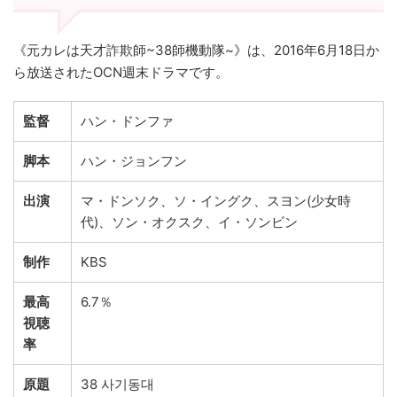
《元カレは天才詐欺師~38師機動隊~》は、2016年6月18日か
ら放送されたOCN週末ドラマです。
監督
ハン・ドンファ
脚本
ハン・ジョンフン
出演
マ・ドンソク、ソ・イングク、スヨン(少女時
代)、ソン・オクスク、イ・ソンビン
制作
KBS
最高
6.7％
視聴
率
原題
38 사기동대