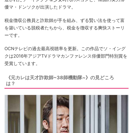
優マ・ドンソクが出演したドラマ。
税金徴収公務員と詐欺師が手を組み、ずる賢い法を使って富
を築いている脱税者たちから、税金を徴収する爽快ストーリ
ーです。
OCNテレビの過去最高視聴率を更新。この作品でソ・イング
クは2016年アジアTVドラマカンファレンス俳優部門特別賞を
受賞しています。
《元カレは天才詐欺師~38師機動隊~》の見どころ
は？