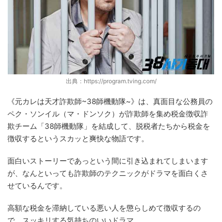
出典：https://program.tving.com/
《元カレは天才詐欺師~38師機動隊~》は、真面目な公務員の
ペク・ソンイル（マ・ドンソク）が詐欺師を集め税金徴収詐
欺チーム「38師機動隊」を結成して、脱税者たちから税金を
徴収するというスカッと爽快な物語です。
面白いストーリーであっという間に引き込まれてしまいます
が、なんといっても詐欺師のテクニックがドラマを面白くさ
せているんです。
高額な税金を滞納している悪い人を懲らしめて徴収するの
で、スッキリする気持ちのいいドラマ。