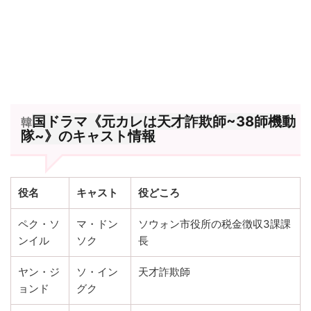
国ドラマ《元カレは天才詐欺師~38師機動
韓
隊~》のキャスト情報
役名
キャスト
役どころ
ペク・ソ
マ・ドン
ソウォン市役所の税金徴収3課課
ンイル
ソク
長
ヤン・ジ
ソ・イン
天才詐欺師
ョンド
グク