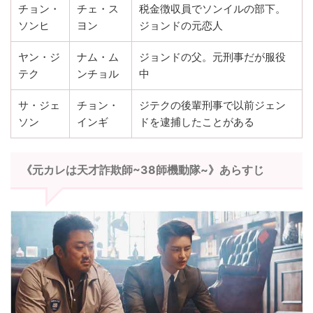
チョン・
チェ・ス
税金徴収員でソンイルの部下。
ソンヒ
ヨン
ジョンドの元恋人
ヤン・ジ
ナム・ム
ジョンドの父。元刑事だが服役
テク
ンチョル
中
サ・ジェ
チョン・
ジテクの後輩刑事で以前ジェン
ソン
インギ
ドを逮捕したことがある
《元カレは天才詐欺師~38師機動隊~》あらすじ