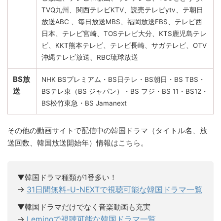
TVQ九州、関西テレビKTV、読売テレビytv、テ朝日
放送ABC 、毎日放送MBS、福岡放送FBS、テレビ西
日本、テレビ宮崎、TOSテレビ大分、KTS鹿児島テレ
ビ、KKT熊本テレビ、テレビ長崎、サガテレビ、OTV
沖縄テレビ放送、RBC琉球放送
BS放
NHK BSプレミアム・BS日テレ・BS朝日・BS TBS・
送
BSテレ東（BS ジャパン）・BS フジ・BS 11・BS12・
BS松竹東急・BS Jamanext
その他の動画サイトで配信中の韓国ドラマ（タイトル名、放
送回数、韓国放送開始年）情報はこちら。
▼韓国ドラマ種類が1番多い！
→
31日間無料-U-NEXTで視聴可能な韓国ドラマ一覧
▼韓国ドラマだけでなく音楽動画も充実
→
Leminoで視聴可能な韓国ドラマ一覧