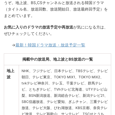
うぞ。地上波、BS,CSチャンネルと放送される韓国ドラマ
（タイトル名、放送回数、放送開始日、放送最終回予定）を
まとめています。
お気に入りのドラマの放送予定や再放送
が気にになる方は、
ぜひチェックしてください。
→
最新！韓国ドラマ放送・放送予定一覧
掲載中の放送局、地上波とBS放送の一覧
地上
NHK、フジテレビ、日本テレビ、TBSテレビ、テレビ
波
朝日、テレビ東京、TOKYO MIX1、TOKYO MIX2、
tvkテレビ神奈川、テレ玉、千葉テレビ、群馬テレ
ビ、とちぎテレビ、TVhテレビ北海道、UTYテレビ山
梨、BSN新潟放送、新潟総合テレビ、新潟テレビ21、
SBC信越放送、テレビ愛知、ぎふチャン、三重テレビ
放送、テレビ大阪、びわ湖放送、KBS京都、奈良テレ
ビ放送、テレビ和歌山、サンテレビ、TSCせとうち、