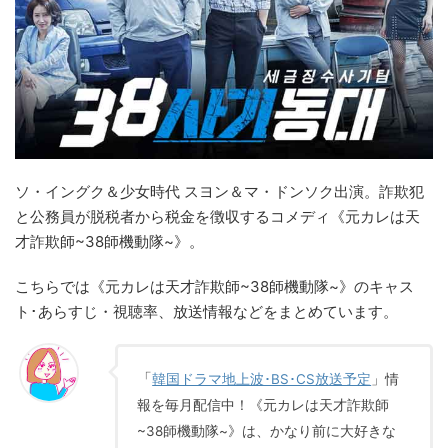
ソ・イングク＆少女時代 スヨン＆マ・ドンソク出演。詐欺犯
と公務員が脱税者から税金を徴収するコメディ《元カレは天
才詐欺師~38師機動隊~》。
こちらでは《元カレは天才詐欺師~38師機動隊~》のキャス
ト･あらすじ・視聴率、放送情報などをまとめています。
「
韓国ドラマ地上波･BS･CS放送予定
」情
報を毎月配信中！《元カレは天才詐欺師
~38師機動隊~》は、かなり前に大好きな