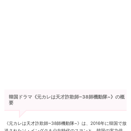
韓国ドラマ《元カレは天才詐欺師~38師機動隊~》の概
要
《元カレは天才詐欺師~38師機動隊~》は、2016年に韓国で放
送されたソ・イングク＆少女時代のスヨンと、韓国の実力俳