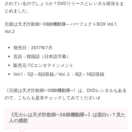
されているのでしょうか？DVDリリースとレンタル状況をま
とめました。
元彼は天才詐欺師~38師機動隊~ パーフェクトBOX Vol.1、
Vol.2
発売日：2017年7月
言語：韓国語（日本語字幕）
販売元:TCエンタテインメント
Vol.1：1話～8話収録／Vol.２：9話～16話収録
《元彼は天才詐欺師~38師機動隊~》は、DVDレンタルもある
ので、こちらも是非チェックしてみてください♪
《元カレは天才詐欺師~38師機動隊~》は面白い？見た
人の感想