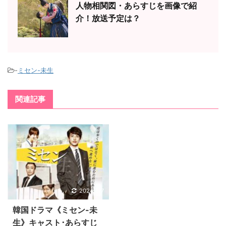
人物相関図・あらすじを画像で紹
介！放送予定は？
-
ミセン-未生
関連記事
2024/6/7
韓国ドラマ《ミセン-未
生》キャスト･あらすじ