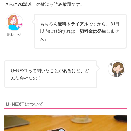
さらに
70誌
以上の雑誌も読み放題です。
もちろん
無料トライアル
ですから、31日
以内に解約すれば
一切料金は発生しませ
管理人 ハル
ん
。
U-NEXTって聞いたことがあるけど、ど
んな会社なの？
U-NEXTについて