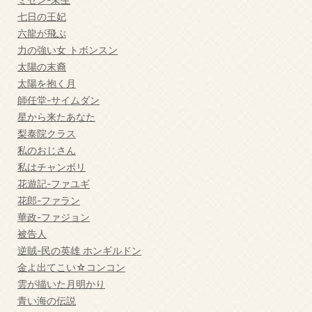
七日の王妃
六龍が飛ぶ
力の強い女 トボンスン
太陽の末裔
太陽を抱く月
師任堂-サイムダン
星から来たあなた
梨泰院クラス
私のおじさん
私はチャンボリ
花遊記-ファユギ
花郎-ファラン
華政-ファジョン
被告人
逆賊-民の英雄 ホンギルドン
金よ出てこい☆コンコン
雲が描いた月明かり
青い海の伝説