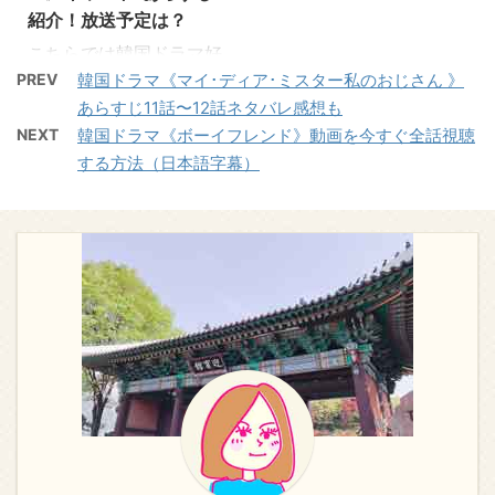
紹介！放送予定は？
こちらでは韓国ドラマ好
きの管理人が、韓国ドラ
PREV
韓国ドラマ《マイ･ディア･ミスター私のおじさん 》
マ《ミセン-未生》の動
あらすじ11話〜12話ネタバレ感想も
画情報とあらすじを感想
NEXT
韓国ドラマ《ボーイフレンド》動画を今すぐ全話視聴
を交えながらお伝えして
する方法（日本語字幕）
います。 そのほか韓国ド
ラマ《ミセン-未生》キ
ャスト情報、視聴率、再
放送予定などの情報もご
紹介しますので、最後ま
で楽しんでいただけると
うれしいです！ 《ミセ
ン-未生》見逃しならコ
チラ→日本語字幕フル動
画で見放題 《ミセン-未
生》を見逃してしまっ
た！ というときに便利な