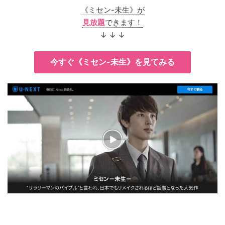
《ミセン-未生》が
見放題
できます！
↓ ↓ ↓
今すぐ《ミセン-未生》を見てみる