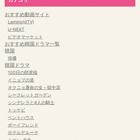
おすすめ動画サイト
Lemino(dTV)
U-NEXT
ビデオマーケット
おすすめ韓国ドラマ一覧
韓国
俳優
韓国ドラマ
100日の郎君様
イニョプの道
オクニョ運命の女～獄中花
シークレットガーデン
シンデレラと4人の騎士
トッケビ
ペントハウス
ボーイフレンド
ホテルデルーナ
ミセン-未生