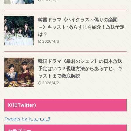
韓国ドラマ《ハイクラス～偽りの楽園
～》キャスト･あらすじを紹介！放送予定
は？
2026/4/6
韓国ドラマ《暴君のシェフ》の日本放送
予定はいつ？視聴方法からあらすじ、キ
ャストまで徹底解説
2026/4/2
X(旧Twitter)
Tweets by h_a_n_a_3
カテゴリー