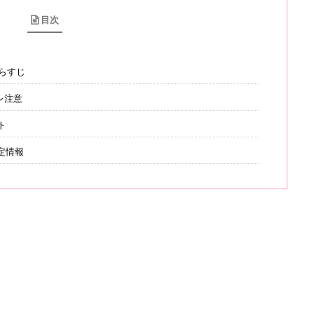
目次
あらすじ
レ注意
ト
定情報