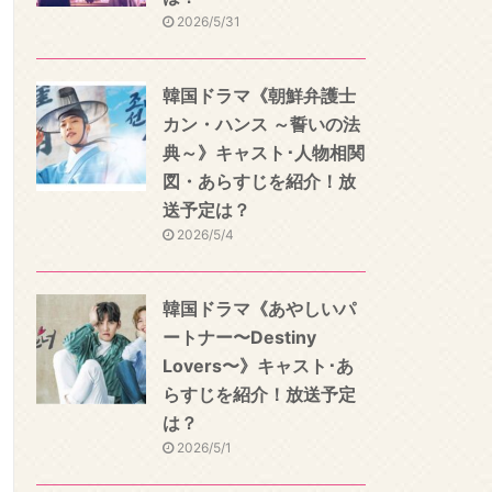
2026/5/31
韓国ドラマ《朝鮮弁護士
カン・ハンス ～誓いの法
典～》キャスト･人物相関
図・あらすじを紹介！放
送予定は？
2026/5/4
韓国ドラマ《あやしいパ
ートナー〜Destiny
Lovers〜》キャスト･あ
らすじを紹介！放送予定
は？
2026/5/1