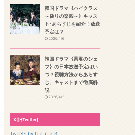
韓国ドラマ《ハイクラス
～偽りの楽園～》キャス
ト･あらすじを紹介！放送
予定は？
2026/4/6
韓国ドラマ《暴君のシェ
フ》の日本放送予定はい
つ？視聴方法からあらす
じ、キャストまで徹底解
説
2026/4/2
X(旧Twitter)
Tweets by h_a_n_a_3