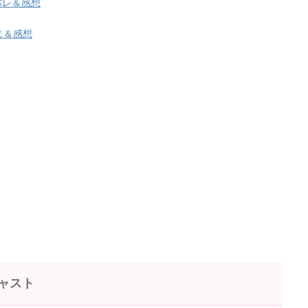
バレ＆感想
じ＆感想
ャスト