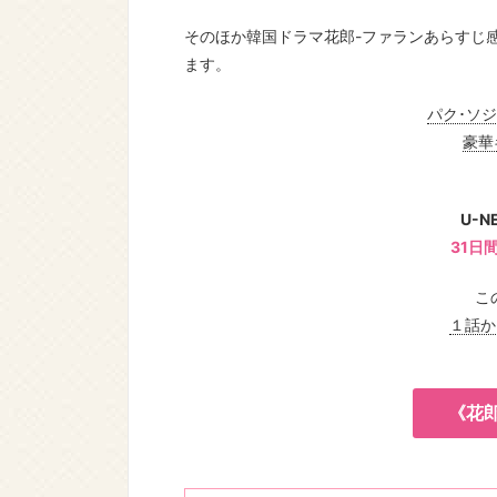
そのほか韓国ドラマ花郎-ファランあらすじ
ます。
パク･ソ
豪華
U-
31日
こ
１話
《花