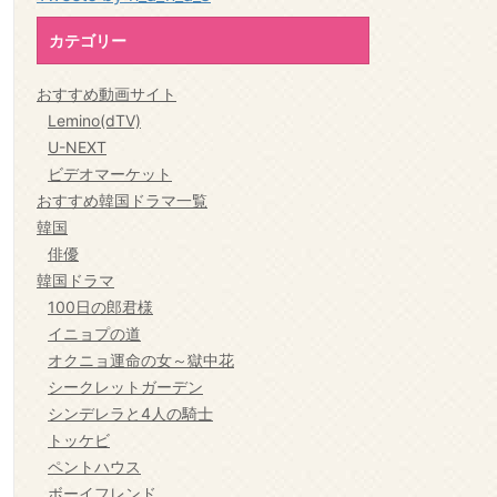
カテゴリー
おすすめ動画サイト
Lemino(dTV)
U-NEXT
ビデオマーケット
おすすめ韓国ドラマ一覧
韓国
俳優
韓国ドラマ
100日の郎君様
イニョプの道
オクニョ運命の女～獄中花
シークレットガーデン
シンデレラと4人の騎士
トッケビ
ペントハウス
ボーイフレンド