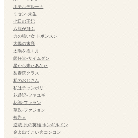
ホテルデルーナ
ミセン-未生
七日の王妃
六龍が飛ぶ
力の強い女 トボンスン
太陽の末裔
太陽を抱く月
師任堂-サイムダン
星から来たあなた
梨泰院クラス
私のおじさん
私はチャンボリ
花遊記-ファユギ
花郎-ファラン
華政-ファジョン
被告人
逆賊-民の英雄 ホンギルドン
金よ出てこい☆コンコン