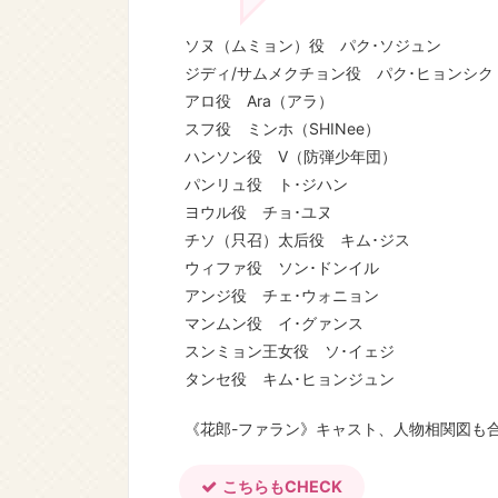
ソヌ（ムミョン）役 パク･ソジュン
ジディ/サムメクチョン役 パク･ヒョンシク
アロ役 Ara（アラ）
スフ役 ミンホ（SHINee）
ハンソン役 V（防弾少年団）
パンリュ役 ト･ジハン
ヨウル役 チョ･ユヌ
チソ（只召）太后役 キム･ジス
ウィファ役 ソン･ドンイル
アンジ役 チェ･ウォニョン
マンムン役 イ･グァンス
スンミョン王女役 ソ･イェジ
タンセ役 キム･ヒョンジュン
《花郎-ファラン》キャスト、人物相関図も
こちらもCHECK