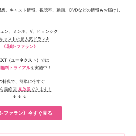
感想、キャスト情報、視聴率、動画、DVDなどの情報もお届けし
ジュン、ミンホ、V、ヒョンシク
キャストの超人気ドラマ♪
《花郎-ファラン》
NEXT（ユーネクスト）
では
間無料トライアル
を実施中！
の特典で、簡単に今すぐ
から最終回
見放題
できます！
↓ ↓ ↓
郎-ファラン》今すぐ見る