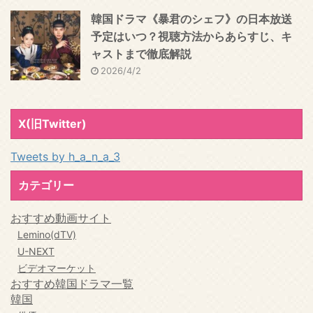
韓国ドラマ《暴君のシェフ》の日本放送
予定はいつ？視聴方法からあらすじ、キ
ャストまで徹底解説
2026/4/2
X(旧Twitter)
Tweets by h_a_n_a_3
カテゴリー
おすすめ動画サイト
Lemino(dTV)
U-NEXT
ビデオマーケット
おすすめ韓国ドラマ一覧
韓国