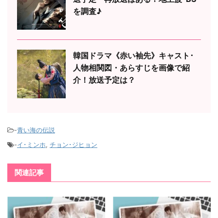
を調査♪
韓国ドラマ《赤い袖先》キャスト･
人物相関図・あらすじを画像で紹
介！放送予定は？
-
青い海の伝説
-
イ･ミンホ
,
チョン･ジヒョン
関連記事