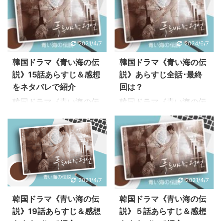
2021/4/7
2024/6/7
韓国ドラマ《青い海の伝
韓国ドラマ《青い海の伝
説》15話あらすじ＆感想
説》あらすじ全話･最終
をネタバレで紹介
回は？
韓国ドラマ《青い海の伝
韓国ドラマ《青い海の伝
説》15話のあらすじをお
説》のあらすじ全話をお
届け。ネタバレありで管
届け。ネタバレありで管
理人の感想を交えながら
理人の感想を交えながら
見どころを語ります♪ 韓
見どころを語ります♪ 視
国ドラマ《青い海の伝
聴率、無料動画、DVDレ
説》あらすじ全話･最終
ンタル、再放送予定の情
2021/4/7
2021/4/7
回は？視聴率、無料動
報も合わせてご紹介！！
画、DVDレンタル、再放
→韓国ドラマ《青い海の
韓国ドラマ《青い海の伝
韓国ドラマ《青い海の伝
送予定の情報も合わせて
伝説》キャスト詳細、相
説》19話あらすじ＆感想
説》５話あらすじ＆感想
ご紹介しています。詳し
関図はこちら 《青い海の