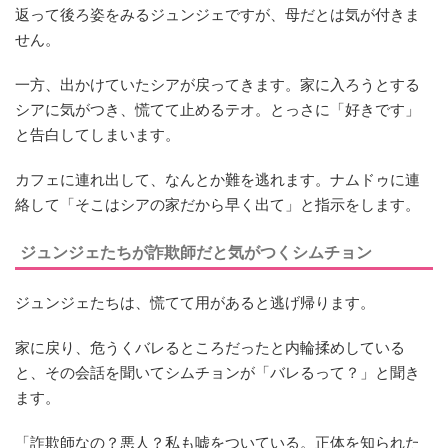
返って後ろ姿をみるジュンジェですが、母だとは気が付きま
せん。
一方、出かけていたシアが戻ってきます。家に入ろうとする
シアに気がつき、慌てて止めるテオ。とっさに「好きです」
と告白してしまいます。
カフェに連れ出して、なんとか難を逃れます。ナムドゥに連
絡して「そこはシアの家だから早く出て」と指示をします。
ジュンジェたちが詐欺師だと気がつくシムチョン
ジュンジェたちは、慌てて用があると逃げ帰ります。
家に戻り、危うくバレるところだったと内輪揉めしている
と、その会話を聞いてシムチョンが「バレるって？」と聞き
ます。
「詐欺師なの？悪人？私も嘘をついている。正体を知られた