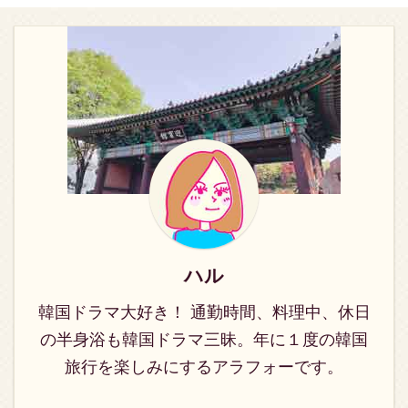
説》あらすじ全話･最終
伝説》あらすじ全話一覧
《青い海の伝説》物語の
《青い海の伝説》物語の
回は？視聴率、無料動
韓国ドラマ《青い海の伝
概要 《青い海の伝説》は
概要 《青い海の伝説》は
画、DVDレンタル、再放
説》の概要 《青い海の伝
韓国で古くから伝えわる
韓国で古くから伝えわる
送予定の情報も合わせて
説》は韓国で古くから伝
説話集「オウヤダム」に
説話集「オウヤダム」に
ご紹介しています。詳し
えわる説話集「オウヤダ
登場する実在の ...
登場する実在の人 ...
くは下記からどうぞ。
ム」に登場する実在の人
→《青い海の伝説》あら
物、県令のキム･タムリ
すじ全話･最終回･無料動
ョンが捕まえた人魚を海
画･レンタル･再放送予定
に返してあげたという話
→韓国ドラマ《青い海の
をモチーフにしたファン
伝説》キャスト詳細、相
タジーロマンスです。 約
関図はこちら 韓国ドラマ
３年ぶりのドラマ復帰と
《青い海の伝説》物語の
なるイ･ミンホと星から
ハル
概要 《青い海の伝説》は
来たあなたのチョン･ソ
韓国ドラマ大好き！ 通勤時間、料理中、休日
韓国で古くから伝えわる
ンイ役で出演したチョ
説話集「オウヤダム」に
ン･ジヒョン。２人の初
の半身浴も韓国ドラマ三昧。年に１度の韓国
登場する実在の人 ...
共演で超美男子･美 ...
旅行を楽しみにするアラフォーです。