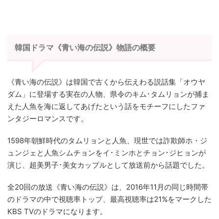
韓国ドラマ《青い海の伝説》物語の概要
《青い海の伝説》は韓国で古くから伝えわる説話集「オウヤ
ダム」に登場する実在の人物、県令のキム･タムリョンが捕ま
えた人魚を海に返してあげたという話をモチーフにしたファ
ンタジーロマンスです。
1598年朝鮮時代のタムリョンと人魚、現世では詐欺師ホ・ジ
ュンジェと人魚シムチョンをイ･ミンホとチョン･ジヒョンが
演じ、超美男子･美女カップルとして放送前から話題でした。
全20回の放送《青い海の伝説》は、2016年11月の同じ時間帯
のドラマの中で視聴率トップ、最高視聴率は21%をマークした
KBS TVのドラマになります。