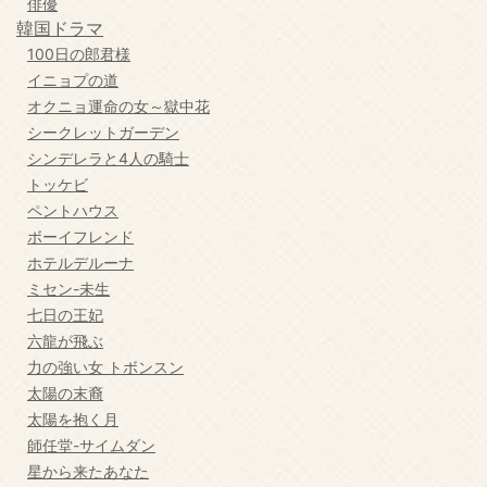
俳優
韓国ドラマ
100日の郎君様
イニョプの道
オクニョ運命の女～獄中花
シークレットガーデン
シンデレラと4人の騎士
トッケビ
ペントハウス
ボーイフレンド
ホテルデルーナ
ミセン-未生
七日の王妃
六龍が飛ぶ
力の強い女 トボンスン
太陽の末裔
太陽を抱く月
師任堂-サイムダン
星から来たあなた