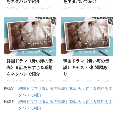
をネタバレで紹介
をネタバレで紹介
くは下記からどうぞ。
伝説》全話のあらすじ感
韓国ドラマ《青い海の伝
韓国ドラマ《青い海の伝
→《青い海の伝説》あら
想をネタバレでご紹介し
説》19話のあらすじをお
説》5話のあらすじをお
すじ全話･最終回･無料動
ています。下記のリンク
届け。ネタバレありで管
届け。ネタバレありで管
画･レンタル･再放送予定
からジャンプします。 →
理人の感想を交えながら
理人の感想を交えながら
→韓国ドラマ《青い海の
韓国ドラマ《青い海の伝
見どころを語ります♪ 韓
見どころを語ります♪ 韓
伝説》キャスト詳細、相
説》あらすじ感想（1
国ドラマ《青い海の伝
国ドラマ《青い海の伝
関図はこちら 韓国ドラマ
話） →韓国ドラマ《青い
説》あらすじ全話･最終
説》あらすじ全話･最終
《青い海の伝説》物語の
海の伝説》あらすじ感想
2021/4/7
2021/1/23
回は？視聴率、無料動
回は？視聴率、無料動
概要 《青い海の伝説》は
（2話） →韓国ドラマ
画、DVDレンタル、再放
画、DVDレンタル、再放
韓国ドラマ《青い海の伝
韓国ドラマ《青い海の伝
韓国で古くから伝えわる
《青い海の伝説》あらす
送予定の情報も合わせて
送予定の情報も合わせて
説》９話あらすじ＆感想
説》キャスト･相関図あ
説話集「オウヤダム」に
じ感想（3話） →韓国ド
ご紹介しています。詳し
ご紹介しています。詳し
をネタバレで紹介
り
登場する実在の ...
ラマ《青い海の ...
くは下記からどうぞ。
くは下記からどうぞ。
韓国ドラマ《青い海の伝
韓国ドラマ《青い海の伝
→《青い海の伝説》あら
→《青い海の伝説》あら
説》9話のあらすじをお
説》のあらすじ感想、キ
PREV
韓国ドラマ《青い海の伝説》10話あらすじ＆感想をネ
すじ全話･最終回･無料動
すじ全話･最終回･無料動
届け。ネタバレありで管
ャスト情報、視聴率、相
タバレで紹介
画･レンタル･再放送予定
画･レンタル･再放送予定
理人の感想を交えながら
関図、動画、DVDなどの
NEXT
韓国ドラマ《青い海の伝説》12話あらすじ＆感想をネ
→韓国ドラマ《青い海の
→韓国ドラマ《青い海の
見どころを語ります♪ 韓
情報を紹介しています。
タバレで紹介
伝説》キャスト詳細、相
伝説》キャスト詳細、相
国ドラマ《青い海の伝
→韓国ドラマ《青い海の
関図はこちら 韓国ドラマ
関図はこちら 韓国ドラマ