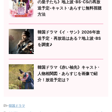
の皇子たち》地上波･BS･CSの再放
送予定-キャスト･あらすじ無料視聴
方法
韓国ドラマ《イ・サン》2026年放
送予定・再放送はある？地上波･BS
を調査♪
韓国ドラマ《赤い袖先》キャスト･
人物相関図・あらすじを画像で紹
介！放送予定は？
-
韓国ドラマ