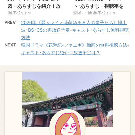
じ、話題になりました。
まとめています。 「韓国
図・あらすじを紹介！放
ト･あらすじ・視聴率を
た相手が女性だったこと
うに見えつつも、法律の
物語は、朝鮮王朝末期と
ドラマ地上波･BS･CS放
送予定は？
紹介！放送予定は？
から始まる物語。 ...
知識も腕っぷしも超一流
いう時代の変わり目。謎
送予定」情報を毎月配信
...
こちらでは、2024年韓
視聴率35.9％大ヒットホ
PREV
2026年《麗＜レイ＞花萌ゆる８人の皇子たち》地上
の銃使いに家族を奪われ
中！《いつもドキドキ〜
国KBSで放送された韓ド
ームドラマ♪ 《世界で一
波･BS･CSの再放送予定-キャスト･あらすじ無料視聴
たイ・ジュンギが演じる
仁川空港恋物語》は、か
ラ《美女と純情男》の作
番可愛い私の娘》 U-
方法
武官の息子ユンガンの愛
なり前に大好きなコン・
品情報、キャスト情報、
NEXT（ユーネクスト）
NEXT
韓国ドラマ《花遊記-ファユギ》動画の無料視聴方法-
と復讐に生きる姿を描い
ユさん目当で見ました！
相関図、視聴率、あらす
で配信してます！ ＼無料
キャスト･あらすじ紹介！放送予定は？
たロマンス史劇です。
韓国ドラマ《いつもドキ
じなどをたっぷりご紹介
トライアル申し込みで31
イ・ジュンギと切ない愛
ドキ〜仁川空港恋物語》
します！ 韓国ドラマ《美
日間無料／ U-NEXT 公
を紡ぎだすヒロインをナ
の概要 《いつもドキド
女と純情男》の概要 《美
式サイト ≫ 韓国ドラマ
ム・サンミが好演。ま
キ〜仁川空港恋物語》
女と純情男》は、一夜に
的10年ハル
た、大河ドラマ主演「西
は、2002年に韓国で放
してどん底に落ちたトッ
（@h_a_n_a_3）も韓国
郷どん」で話題の大谷亮
送されたイ・ユンスン、
プ女優と、彼女を愛し再
ドラマ《世界で一番可愛
平 ...
キム・ヒコールス、コ
起させるために奮闘する
い私の娘》ハマりまし
ン・ユが出演したドラマ
新人プロデューサーの恋
た！さすが視聴率35.9％
...
を描いた、波乱万丈のロ
のドラマですね♪ 《愛、
マンティック・コメディ
家族、人生、を考えずに
であり、家族の絆を描い
はいられない、全世代が