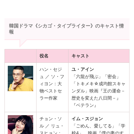
韓国ドラマ《シカゴ・タイプライター》のキャスト情
報
役名
キャスト
ハン・セジ
ユ・アイン
ュ ／ ソ・フ
「六龍が飛ぶ」「密会」
ィヨン：大
「トキメキ☆成均館スキャ
物ベストセ
ンダル」映画『王の運命－
ラー作家
歴史を変えた八日間－』
『ベテラン』
チョン・ソ
イム・スジョン
ル ／ リュ・
「ごめん、愛してる」「学
スヒョン：
校4」、映画『僕の妻のす