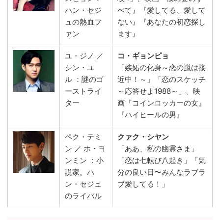
ハン・セジ
べて』『愛してる、愛して
ュの熱血フ
ない』『あなたの初恋探し
ァン
ます』
ユ・ジノ ／
コ・ギョンピョ
シン・ユ
「嫉妬の化身～恋の嵐は接
ル
：謎のゴ
近中！～」「恋のスケッチ
ーストライ
～応答せよ1988～」、映
ター
画『コインロッカーの女』
『ハイヒールの男』
ペク・テミ
クァク・シヤン
ン ／ ホ・ヨ
「ああ、私の幽霊さま」
ンミン
：小
「恋は七転び八起き」「気
説家。ハ
分の良い日〜みんなラブラ
ン・セジュ
ブ愛してる！」
のライバル