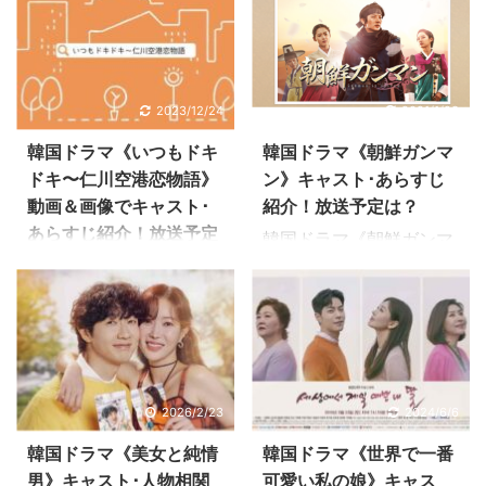
じ・視聴率・DVD、視聴
が、韓国ドラマ《無法弁
率、放送予定情報をご紹
護士〜最高のパートナ
介。 韓国ドラマ歴10年
ー》の動画情報とあらす
超えハル
じを感想を交えながらお
2023/12/24
2021/1/23
（@h_a_n_a_3）が、韓
伝えしています。 キャス
国ドラマ《この恋は初め
ト情報、視聴率、再放送
韓国ドラマ《いつもドキ
韓国ドラマ《朝鮮ガンマ
てだから》の動画情報と
予定などの情報もご紹介
ドキ〜仁川空港恋物語》
ン》キャスト･あらすじ
あらすじを感想を交えな
しますので、最後まで楽
動画＆画像でキャスト･
紹介！放送予定は？
がらお伝えしています。
しんでいただけるとうれ
あらすじ紹介！放送予定
韓国ドラマ《朝鮮ガンマ
最後まで楽しんでいただ
しいです！ 韓国ドラマ
は？
ン》の概要 《朝鮮ガンマ
けるとうれしいです 韓国
《無法弁護士〜最高のパ
ン》は、イ・ジュンギ主
新米教師コン・ヒョジ
ドラマ《この恋は初めて
ートナー》のあらすじ概
演の時代劇です。 イ・ジ
ン、コン・ユ出演の学園
だから》のあらすじ概要
要 《無法弁護士〜最高の
ュンギはなんと一人二役
ドラマ《いつもドキド
《この恋は初めてだか
パートナー》は、イ・ジ
で、冷酷さを装う日本人
キ〜仁川空港恋物語》。
ら》は2017年10月9日か
ュンギ演じる手荒な無法
商人の長谷川半蔵と、復
こちらでは《いつもドキ
ら11月28日まで韓国tvN
弁護士が、自分の人生を
2026/2/23
2024/6/6
讐という悲しみを背負う
ドキ〜仁川空港恋物語》
で放送されたドラマで
かけて権力に立ち向か
ガンマン、パク・ユンガ
のキャスト･あらすじ・
韓国ドラマ《美女と純情
韓国ドラマ《世界で一番
す。 独身主義の男性が住
い、巨大な悪を一掃する
ンをドラマチックに演
視聴率、放送情報などを
男》キャスト･人物相関
可愛い私の娘》キャス
宅ローンのために同居し
法廷ドラマ。 一見軽薄そ