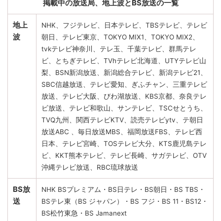
掲載中の放送局、地上波とBS放送の一覧
地上
NHK、フジテレビ、日本テレビ、TBSテレビ、テレビ
波
朝日、テレビ東京、TOKYO MIX1、TOKYO MIX2、
tvkテレビ神奈川、テレ玉、千葉テレビ、群馬テレ
ビ、とちぎテレビ、TVhテレビ北海道、UTYテレビ山
梨、BSN新潟放送、新潟総合テレビ、新潟テレビ21、
SBC信越放送、テレビ愛知、ぎふチャン、三重テレビ
放送、テレビ大阪、びわ湖放送、KBS京都、奈良テレ
ビ放送、テレビ和歌山、サンテレビ、TSCせとうち、
TVQ九州、関西テレビKTV、読売テレビytv、テ朝日
放送ABC 、毎日放送MBS、福岡放送FBS、テレビ西
日本、テレビ宮崎、TOSテレビ大分、KTS鹿児島テレ
ビ、KKT熊本テレビ、テレビ長崎、サガテレビ、OTV
沖縄テレビ放送、RBC琉球放送
BS放
NHK BSプレミアム・BS日テレ・BS朝日・BS TBS・
送
BSテレ東（BS ジャパン）・BS フジ・BS 11・BS12・
BS松竹東急・BS Jamanext