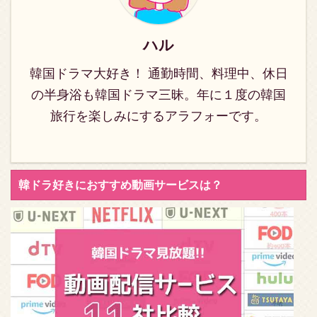
たホームドラマです。 脚
共感すること間違いなし
本は高視聴率ドラマ『紳
のハートフルドラマ世界
士とお嬢さん』や『たっ
で一番可愛い私の娘》キ
ハル
た一人の私の味方』の
ャスト･あらすじ・視聴
韓国ドラマ大好き！ 通勤時間、料理中、休日
「キム・サギョン」。 主
率、放送情報です！ 韓国
演を務めたチ・ヒョヌと
ドラマ《世界で一番可愛
の半身浴も韓国ドラマ三昧。年に１度の韓国
イム・スヒャンは ...
い ...
旅行を楽しみにするアラフォーです。
韓ドラ好きにおすすめ動画サービスは？