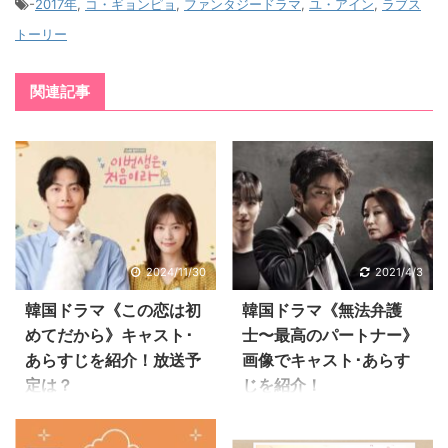
-
2017年
,
コ・ギョンピョ
,
ファンタジードラマ
,
ユ・アイン
,
ラブス
トーリー
関連記事
2024/11/30
2021/4/3
韓国ドラマ《この恋は初
韓国ドラマ《無法弁護
めてだから》キャスト･
士〜最高のパートナー》
あらすじを紹介！放送予
画像でキャスト･あらす
定は？
じを紹介！
《この恋は初めてだか
管理人 ハル こちらでは
ら》キャスト･あらす
韓国ドラマ好きの管理人