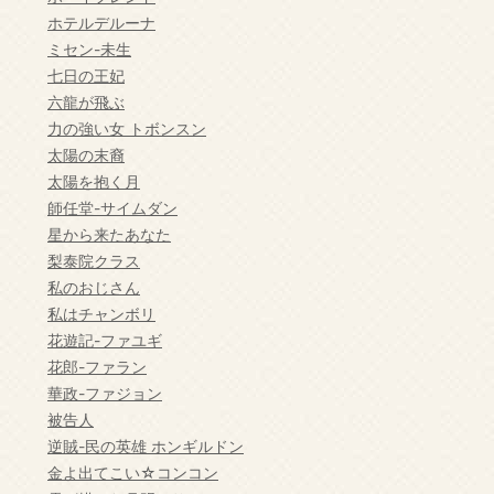
ホテルデルーナ
ミセン-未生
七日の王妃
六龍が飛ぶ
力の強い女 トボンスン
太陽の末裔
太陽を抱く月
師任堂-サイムダン
星から来たあなた
梨泰院クラス
私のおじさん
私はチャンボリ
花遊記-ファユギ
花郎-ファラン
華政-ファジョン
被告人
逆賊-民の英雄 ホンギルドン
金よ出てこい☆コンコン