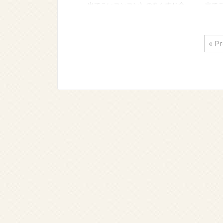
出てこいコンコン》のあらすじ全
出て
話を最終回まで、感想を交えなが
話を
らご紹介します。ネタバレ内容を
らご
含みますのでご注意ください。 最
含み
« P
高視聴率22.7％。視聴率の女王ハ
高視聴
ン・ジヘが露天商を営みながら家
ン・
族を養う貧乏女性と、高慢ちきな
族を
ゴージャス女性の二役を演じ話題
ゴー
になりました。 《金よ出てこいコ
にな
ンコン》の３話と４話のあらすじ
ンコ
や感想をネタバレ注意でお伝えし
や感
ます。 →韓国ドラマ《金よ出て
ます
こいコンコン》あらすじ全話一覧
こい
に戻る →韓国ドラマ《金よ出てこ
に戻
いコンコン》ドラマ情報-相関図
いコ
とキャ ...
料動画 