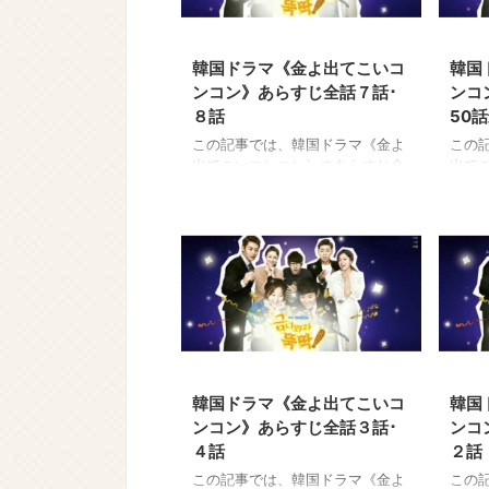
2021/1/22
韓国ドラマ《金よ出てこいコ
韓国
ンコン》あらすじ全話７話･
ンコ
８話
50
この記事では、韓国ドラマ《金よ
この
出てこいコンコン》のあらすじ全
出て
話を最終回まで、感想を交えなが
話を
らご紹介します。ネタバレ内容を
らご
含みますのでご注意ください。 最
含み
高視聴率22.7％。視聴率の女王ハ
高視聴
ン・ジヘが露天商を営みながら家
ン・
族を養う貧乏女性と、高慢ちきな
族を
ゴージャス女性の二役を演じ話題
ゴー
になりました。 《金よ出てこいコ
にな
ンコン》の７話と８話のあらすじ
ンコン
2021/1/22
や感想をネタバレ注意でお伝えし
らす
ます。 →韓国ドラマ《金よ出て
伝え
韓国ドラマ《金よ出てこいコ
韓国
こいコンコン》あらすじ全話一覧
出て
ンコン》あらすじ全話３話･
ンコ
に戻る →韓国ドラマ《金よ出てこ
一覧
４話
２話
いコンコン》ドラマ情報-相関図
てこ
とキャ ...
関図と
この記事では、韓国ドラマ《金よ
この