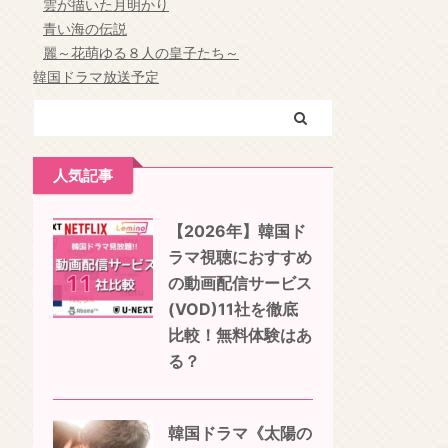
雲が描いた月明かり
青い海の伝説
麗～花萌ゆる８人の皇子たち～
韓国ドラマ放送予定
人気記事
【2026年】韓国ド
ラマ視聴におすすめ
の動画配信サービス
(VOD)11社を徹底
比較！無料体験はあ
る？
韓国ドラマ《太陽の