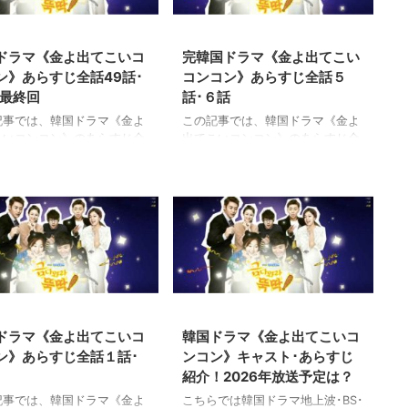
2021/1/22
2021/1/22
ドラマ《金よ出てこいコ
完韓国ドラマ《金よ出てこい
ン》あらすじ全話49話･
コンコン》あらすじ全話５
話最終回
話･６話
記事では、韓国ドラマ《金よ
この記事では、韓国ドラマ《金よ
こいコンコン》のあらすじ全
出てこいコンコン》のあらすじ全
最終回まで、感想を交えなが
話を最終回まで、感想を交えなが
紹介します。ネタバレ内容を
らご紹介します。ネタバレ内容を
ますのでご注意ください。 最
含みますのでご注意ください。 最
率22.7％。視聴率の女王ハ
高視聴率22.7％。視聴率の女王ハ
ジヘが露天商を営みながら家
ン・ジヘが露天商を営みながら家
養う貧乏女性と、高慢ちきな
族を養う貧乏女性と、高慢ちきな
ジャス女性の二役を演じ話題
ゴージャス女性の二役を演じ話題
りました。 《金よ出てこいコ
になりました。 《金よ出てこいコ
》の49話･50話最終回のあ
ンコン》の５話と６話のあらすじ
2021/1/22
2026/1/26
じや感想をネタバレ注意でお
や感想をネタバレ注意でお伝えし
します。 →韓国ドラマ《金よ
ます。 →韓国ドラマ《金よ出て
ドラマ《金よ出てこいコ
韓国ドラマ《金よ出てこいコ
こいコンコン》あらすじ全話
こいコンコン》あらすじ全話一覧
ン》あらすじ全話１話･
ンコン》キャスト･あらすじ
に戻る →韓国ドラマ《金よ出
に戻る →韓国ドラマ《金よ出てこ
紹介！2026年放送予定は？
いコンコン》ドラマ情報-相
いコンコン》ドラマ情報-相関図
キャスト ...
とキャ ...
記事では、韓国ドラマ《金よ
こちらでは韓国ドラマ地上波･BS･