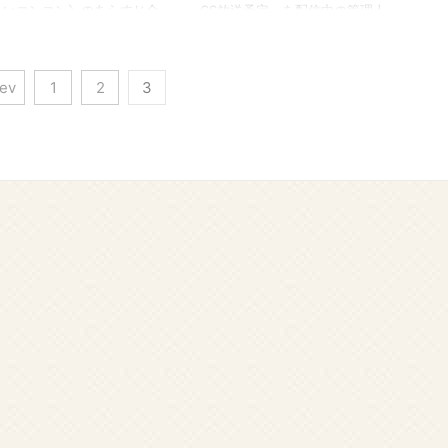
こいコンコン》のあらすじ全
CS放送予定」を配信中の管理人
最終回まで、感想を交えなが
が、《金よ出てこいコンコン》の
紹介します。ネタバレ内容を
キャスト･あらすじ・視聴率、放
ますのでご注意ください。 最
送情報をまとめています！ 管理人
rev
1
2
3
率22.7％。視聴率の女王ハ
ハル 「梨泰院クラス」のパクソジ
ジヘが露天商を営みながら家
ュン出演！ちょい情けない御曹司
養う貧乏女性と、高慢ちきな
がカワイイ♡ 《金よ出てこいコン
ジャス女性の二役を演じ話題
コン》は、パク・ソジュンさんの
りました。 《金よ出てこいコ
やんちゃなキャラ（？）が楽しめ
ン》の１話と２話のあらすじ
るヒューマンドラマ。 50話と長
想をネタバレ注意でお伝えし
編ですが、面白くて一気見しちゃ
。 →韓国ドラマ《金よ出て
う人続出のドラマです♪ 韓国ドラ
コンコン》あらすじ全話一覧
マ《金よ出てこいコンコン》の概
る →韓国ドラマ《金よ出てこ
要 出典：
ンコン》相関図とキャスト無
https://program.imbc.com/ 《金
...
よ出てこ ...