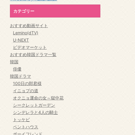
カテゴリー
おすすめ動画サイト
Lemino(dTV)
U-NEXT
ビデオマーケット
おすすめ韓国ドラマ一覧
韓国
俳優
韓国ドラマ
100日の郎君様
イニョプの道
オクニョ運命の女～獄中花
シークレットガーデン
シンデレラと4人の騎士
トッケビ
ペントハウス
ボーイフレンド