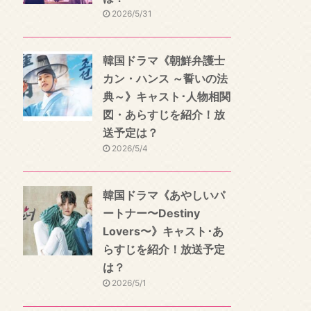
2026/5/31
韓国ドラマ《朝鮮弁護士
カン・ハンス ～誓いの法
典～》キャスト･人物相関
図・あらすじを紹介！放
送予定は？
2026/5/4
韓国ドラマ《あやしいパ
ートナー〜Destiny
Lovers〜》キャスト･あ
らすじを紹介！放送予定
は？
2026/5/1