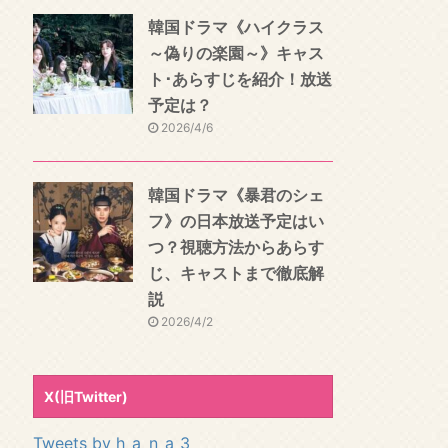
韓国ドラマ《ハイクラス
～偽りの楽園～》キャス
ト･あらすじを紹介！放送
予定は？
2026/4/6
韓国ドラマ《暴君のシェ
フ》の日本放送予定はい
つ？視聴方法からあらす
じ、キャストまで徹底解
説
2026/4/2
X(旧Twitter)
Tweets by h_a_n_a_3