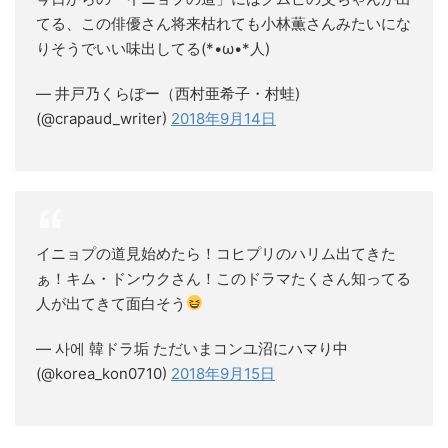
てる、この俳優さん将来枯れても小林薫さんみたいにな
りそうでいい味出してる(*•ω•*人)
— 井戸乃くらぽー（西村亜希子・村蛙)
(@crapaud_writer)
2018年9月14日
イニョプの道見始めたら！コヒプリのハリム出てきた
ぁ！キム・ドンウクさん！このドラマたくさん知ってる
人が出てきて面白そう
— 사에 韓ドラ垢 ただいまコンユ沼にハマり中
(@korea_kon0710)
2018年9月15日