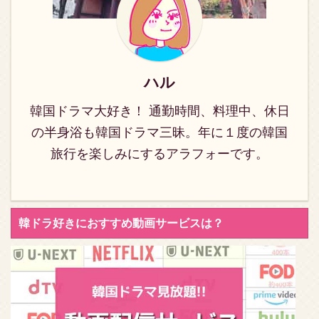
めつけ、首をはねるよう
ージでは、韓国ドラマ
命じます。そこに飛び込
《イニョプの道》動画の
んできたウンギ（キム・
日本語字幕で見放題する
ドンウク）の訴えで、ク
方法をご紹介します。最
ク・ユは命を取り留め、
後まで楽しんでいただけ
ハル
無事に都に戻ることがで
るとうれしいです♪ 韓国
きました。 イニョプとウ
ドラマ《イニョプの道》
韓国ドラマ大好き！ 通勤時間、料理中、休日
ンギの婚礼の日。 式の最
詳細 プライドの高い両班
の半身浴も韓国ドラマ三昧。年に１度の韓国
中に兵士たち ...
の娘から、奴婢に転落す
旅行を楽しみにするアラフォーです。
る過酷な運命を体当た ...
韓ドラ好きにおすすめ動画サービスは？