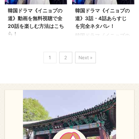
画、DVDなどの情報もお
画、DVDなどの情報もお
太祖の名前を出して怒り
は苦しみます。イニョプ
届けしますので、最後ま
届けしますので、最後ま
韓国ドラマ《イニョプの
韓国ドラマ《イニョプの
を買ってしまうのです。
を行かせたいユノクは、
で楽しんでいただけると
で楽しんでいただけると
道》動画を無料視聴で全
道》3話・4話あらすじ
怒った王様に証拠を見つ
くじ引きに仕掛けをする
うれしいです！ 韓国ドラ
うれしいです！ 韓国ドラ
20話を楽しむ方法はこち
を完全ネタバレ！
けるよう ...
ようにとケット ...
マ《イニョプの道》7話
マ《イニョプの道》5話
ら！
韓国ドラマ《イニョプの
あらすじ イニョプ（チョ
あらすじ 母親の墓にいく
道》3話・4話のあらすじ
朝廷の陰謀に巻き込ま
ン・ユミ）は、お忍びで
ようにと手紙を受け取っ
を感想を交えながらお伝
れ、両班から奴婢になっ
ホ家を訪れた王様に父親
たイニョプ（チョン・ユ
1
2
Next »
えしています。 そのほか
たクク・イニョプ（チョ
の無罪を訴えようとしま
ミ）。夜中にこっそり屋
韓国ドラマ《イニョプの
ン・ユミ）の愛と闘いを
すが、ムミョン（オ・ジ
敷から忍び出て母親の墓
道》あらすじ感想、キャ
描く恋愛時代劇。これま
ホ）に止められてしまい
に行くと、かつての使用
スト情報、視聴率、動
で主役として扱ったこと
ます。遺書の見せるつも
人トックがいました。 お
画、DVDなどの情報もお
のない下女を扱った、新
りだったとイニョプは訴
前の密告のせいで父親が
届けしますので、最後ま
しいタイプの韓国ドラマ
えます。 民の声を聞くの
殺されたと非難するイニ
で楽しんでいただけると
です。 そんな《イニョプ
が王ではないかと…。訴
ョプに、トックは謝りま
うれしいです！ 韓国ドラ
の道》を1話から最終回
えますがムミョ ...
す。そして預か ...
マ《イニョプの道》3話
まで全20話を見放題する
あらすじ 咸興の太祖はク
方法を知りたくありませ
ク・ユが太宗の手先と決
んか？ そこでこちらのペ