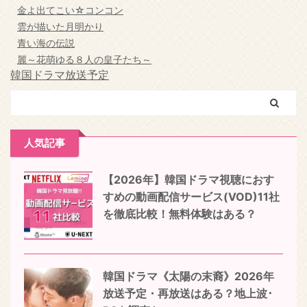
金よ出てこい☆コンコン
雲が描いた月明かり
青い海の伝説
麗～花萌ゆる８人の皇子たち～
韓国ドラマ放送予定
人気記事
【2026年】韓国ドラマ視聴におす
すめの動画配信サービス(VOD)11社
を徹底比較！無料体験はある？
韓国ドラマ《太陽の末裔》2026年
放送予定・再放送はある？地上波･