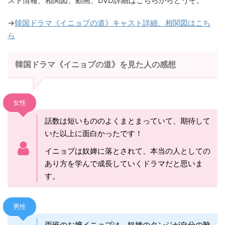
スト情報、相関図、動画、DVD詳細はこちらからどうぞ。
→
韓国ドラマ《イニョプの道》キャスト詳細、相関図はこち
ら
韓国ドラマ《イニョプの道》を見た人の感想
女性
話数は短いもののよくまとまっていて、期待して
いた以上に面白かったです！
イニョプは奴婢に落とされて、本当の人としての
あり方を学んで成長していくドラマだと思いま
す。
男性
両班のお嬢イニョプは、奴婢のタンジが自分の靴