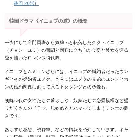
終回 20話）
韓国ドラマ《イニョプの道》の概要
一夜にして名門両班から奴婢へと転落したクク・イニョプ
（チョン・ユミ）の奮闘と困難に立ち向かう姿と彼女を巡る
愛を描いたロマンス時代劇。
イニョプとムミョンさらには、イニョプの婚約者だったウン
ギとその婚約者ユノク、さらにはユノクの兄弟のユンソとカ
ンの婚約関係に割って入る下女タンジとの恋愛も。
朝鮮時代の女性たちの暮らしや、奴婢たちの恋愛模様など盛
りだくさんのドラマ。見始めるとハマってしまうテンポの良
さです。
あらすじ感想、視聴率、などの情報を紹介しています。キャ