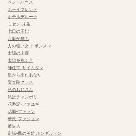
ペントハウス
ボーイフレンド
ホテルデルーナ
ミセン-未生
七日の王妃
六龍が飛ぶ
力の強い女 トボンスン
太陽の末裔
太陽を抱く月
師任堂-サイムダン
星から来たあなた
梨泰院クラス
私のおじさん
私はチャンボリ
花遊記-ファユギ
花郎-ファラン
華政-ファジョン
被告人
逆賊-民の英雄 ホンギルドン