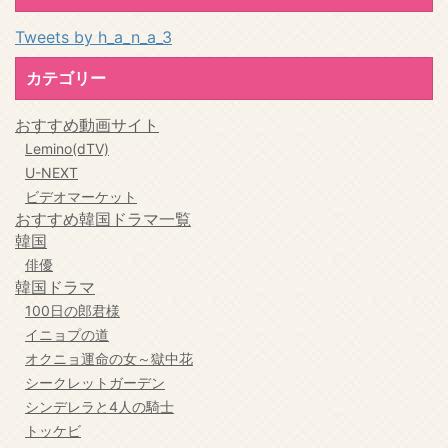
Tweets by h_a_n_a_3
カテゴリー
おすすめ動画サイト
Lemino(dTV)
U-NEXT
ビデオマーケット
おすすめ韓国ドラマ一覧
韓国
俳優
韓国ドラマ
100日の郎君様
イニョプの道
オクニョ運命の女～獄中花
シークレットガーデン
シンデレラと4人の騎士
トッケビ