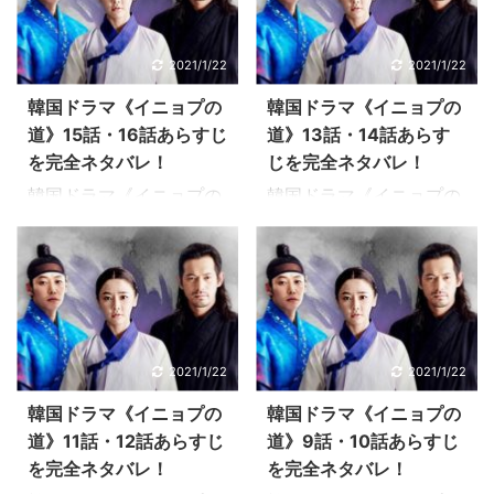
の道》あらすじ感想、キ
そのほか韓国ドラマ《イ
ャスト情報、視聴率、動
ニョプの道》あらすじ感
2021/1/22
2021/1/22
画、DVDなどの情報もお
想、キャスト情報、視聴
届けしますので、最後ま
率、動画、DVDなどの情
韓国ドラマ《イニョプの
韓国ドラマ《イニョプの
で楽しんでいただけると
報もお届けしますので、
道》15話・16話あらすじ
道》13話・14話あらす
うれしいです！ 韓国ドラ
最後まで楽しんでいただ
を完全ネタバレ！
じを完全ネタバレ！
マ《イニョプの道》17話
けるとうれしいです！ 韓
韓国ドラマ《イニョプの
韓国ドラマ《イニョプの
あらすじ 「家門は復権さ
国ドラマ《イニョプの
道》15話・16話のあらす
道》13話・14話のあらす
れない」ムミョンから聞
道》19話 あらすじ 父親
じを感想を交えながらお
じを感想を交えながらお
かされてイニョプはショ
の太宗がイニョプの命を
伝えしています。 そのほ
伝えしています。 そのほ
ックを受けます。 「もう
狙っている…。ムミョン
か韓国ドラマ《イニョプ
か韓国ドラマ《イニョプ
一度信じて欲しい約束は
はイニョプを守るために
の道》あらすじ感想、キ
の道》あらすじ感想、キ
守る」ムミョンの言葉に
ウンギらと再び手を組む
ャスト情報、視聴率、動
ャスト情報、視聴率、動
背中を向けて立ち去るイ
ことを決意します。ウン
2021/1/22
2021/1/22
画、DVDなどの情報もお
画、DVDなどの情報もお
ニョプ。 「もう諦めよう
ギとキム・チグォンは、
届けしますので、最後ま
届けしますので、最後ま
韓国ドラマ《イニョプの
韓国ドラマ《イニョプの
か…」イニョプは涙を流
ムミョンに父親を殺させ
で楽しんでいただけると
で楽しんでいただけると
道》11話・12話あらすじ
道》9話・10話あらすじ
して、サウォルに問いか
ることを諦めていない様
うれしいです！ 韓国ドラ
うれしいです！ 韓国ドラ
を完全ネタバレ！
を完全ネタバレ！
けます ...
子…。 王様はムミョンを
マ《イニョプの道》15話
マ《イニョプの道》13話