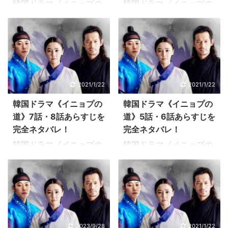
呼び、玉璽( ...
韓国ドラマ《イニョプの
韓国ドラマ《イニョプの
あらすじ ムミョンに刀を
あらすじ ムミョンから老
道》11話・12話のあらす
道》9話・10話のあらす
向けた王様でしたが、息
母が殺されてしまったと
じを感想を交えながらお
じを感想を交えながらお
子を殺すことができませ
報告を受けたホ・ウンチ
伝えしています。 そのほ
伝えしています。 そのほ
んでした…。牢屋に閉じ
ャム。王様にどう報告し
か韓国ドラマ《イニョプ
か韓国ドラマ《イニョプ
込められたムミョンに、
ようかと考え込みます。
の道》あらすじ感想、キ
の道》あらすじ感想、キ
イニョプはマヌォル党の
するとムミョンは、ウン
ャスト情報、視聴率、動
ャスト情報、視聴率、動
仕業だろうと必死にたず
チャムに自分が証拠にな
2021/1/22
2021/1/22
画、DVDなどの情報もお
画、DVDなどの情報もお
ねます。 本当のことを話
ると…。そして自分がマ
届けしますので、最後ま
届けしますので、最後ま
韓国ドラマ《イニョプの
韓国ドラマ《イニョプの
そうとしないムミョンに
ヌォル党の一員だと打ち
で楽しんでいただけると
で楽しんでいただけると
道》7話・8話あらすじを
道》5話・6話あらすじを
「自分があなたを守る」
明けます。驚くウンチャ
うれしいです！ 韓国ドラ
うれしいです！ 韓国ドラ
完全ネタバレ！
完全ネタバレ！
と「まだ ...
ム。 報 ...
マ《イニョプの道》11話
マ《イニョプの道》9話
韓国ドラマ《イニョプの
韓国ドラマ《イニョプの
あらすじ イニョプは妓楼
あらすじ 「イニョプ（チ
道》7話・8話のあらすじ
道》5話・6話のあらすじ
の部屋に入る王様とウン
ョン・ユミ）とタンジ
を感想を交えながらお伝
を感想を交えながらお伝
チャムがに気がつき、無
（チョン・ソミン）のど
えしています。 そのほか
えしています。 そのほか
理やり謁見しようとしま
ちらか一方を売る」とユ
韓国ドラマ《イニョプの
韓国ドラマ《イニョプの
す。 父クク・ユが無実で
ン氏は使用人たちの前で
道》あらすじ感想、キャ
道》あらすじ感想、キャ
あることを王様に訴えま
宣言します。 自分たちで
スト情報、視聴率、動
スト情報、視聴率、動
すが、王様の父親である
決めろと言われて、２人
2023/9/28
2021/1/22