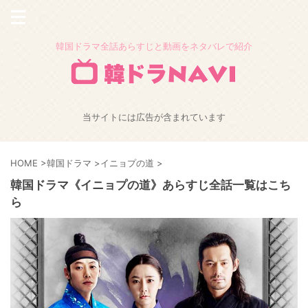
韓国ドラマ全話あらすじと動画をネタバレで紹介
当サイトには広告が含まれています
HOME
>
韓国ドラマ
>
イニョプの道
>
韓国ドラマ《イニョプの道》あらすじ全話一覧はこち
ら