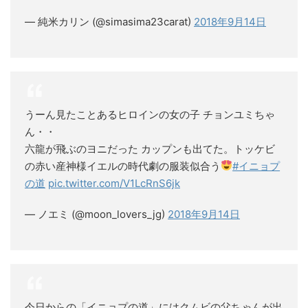
— 純米カリン (@simasima23carat)
2018年9月14日
うーん見たことあるヒロインの女の子 チョンユミちゃ
ん・・
六龍が飛ぶのヨニだった カップンも出てた。トッケビ
の赤い産神様イエルの時代劇の服装似合う
#イニョプ
の道
pic.twitter.com/V1LcRnS6jk
— ノエミ (@moon_lovers_jg)
2018年9月14日
今日からの「イニョプの道」にはクムビの父ちゃんが出